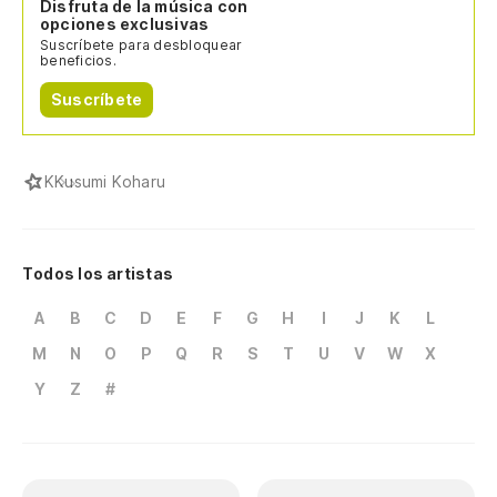
Disfruta de la música con
opciones exclusivas
Suscríbete para desbloquear
beneficios.
Suscríbete
K
Kusumi Koharu
Todos los artistas
A
B
C
D
E
F
G
H
I
J
K
L
M
N
O
P
Q
R
S
T
U
V
W
X
Y
Z
#