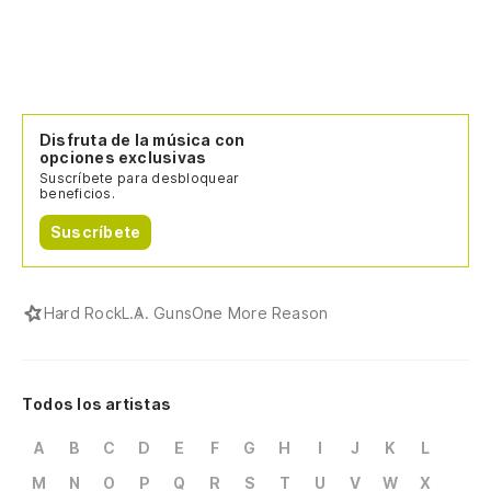
Disfruta de la música con
opciones exclusivas
Suscríbete para desbloquear
beneficios.
Suscríbete
Hard Rock
L.A. Guns
One More Reason
Todos los artistas
A
B
C
D
E
F
G
H
I
J
K
L
M
N
O
P
Q
R
S
T
U
V
W
X