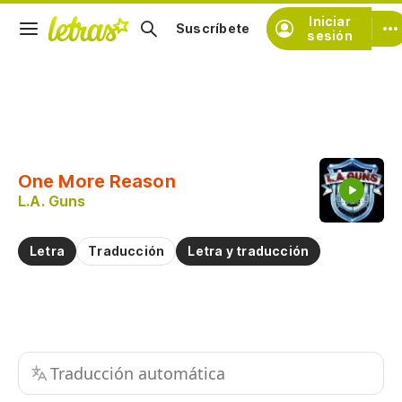
Iniciar
Suscríbete
sesión
Copiar fragmento
Copiar toda la letra
One More Reason
Practicar la pronunciación de
L.A. Guns
Comentar sobre este fragmento
Letra
Traducción
Letra y traducción
Traducción automática