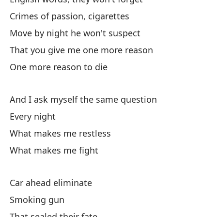
Me
Crimes of passion, cigarettes
Yo
Move by night he won't suspect
That you give me one more reason
Un
One more reason to die
And I ask myself the same question
Every night
What makes me restless
Te
What makes me fight
Yo
Pa
Car ahead eliminate
En
Smoking gun
That sealed their fate