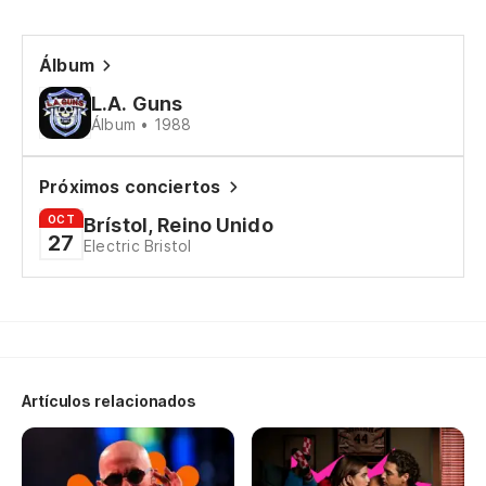
¿Q
Álbum
L.A. Guns
¿Q
Álbum • 1988
Próximos conciertos
Au
OCT
Brístol, Reino Unido
27
Electric Bristol
A
Qu
Ca
Artículos relacionados
Fl
85