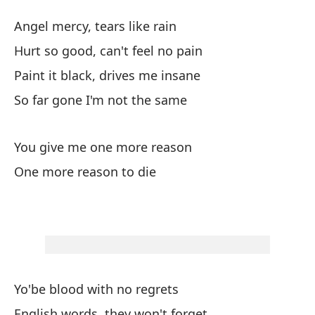
U
Angel mercy, tears like rain
O
Hurt so good, can't feel no pain
Paint it black, drives me insane
Án
So far gone I'm not the same
An
Du
You give me one more reason
Hu
One more reason to die
Pí
Pa
Ta
So
Yo'be blood with no regrets
English words, they won't forget