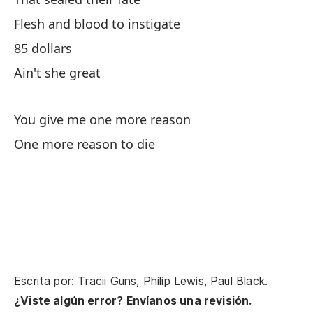
Cr
Flesh and blood to instigate
Cr
85 dollars
Mo
Ain't she great
Mo
You give me one more reason
Qu
One more reason to die
Th
Un
Y 
An
Escrita por: Tracii Guns, Philip Lewis, Paul Black.
Ca
¿Viste algún error? Envíanos una revisión.