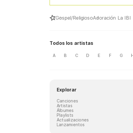
Gospel/Religioso
Adoración La IBI
Todos los artistas
A
B
C
D
E
F
G
Explorar
Canciones
Artistas
Álbumes
Playlists
Actualizaciones
Lanzamientos