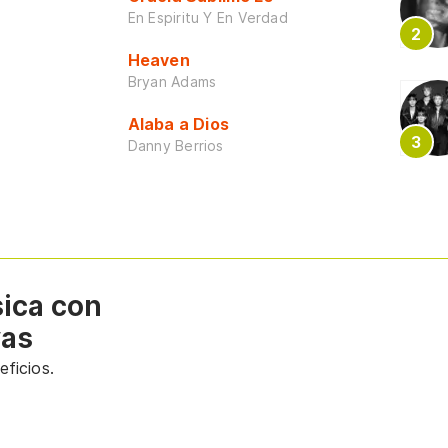
En Espiritu Y En Verdad
Heaven
Bryan Adams
Alaba a Dios
Danny Berrios
sica con
vas
ficios.