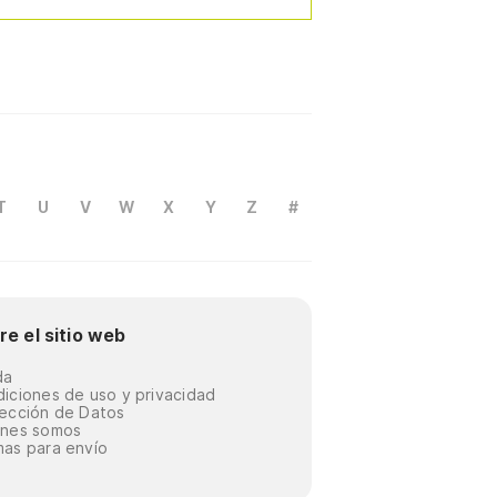
T
U
V
W
X
Y
Z
#
re el sitio web
da
iciones de uso y privacidad
ección de Datos
énes somos
as para envío