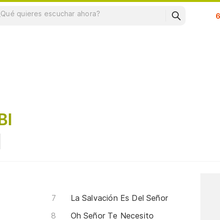
Su
BI
La Salvación Es Del Señor
Oh Señor Te Necesito