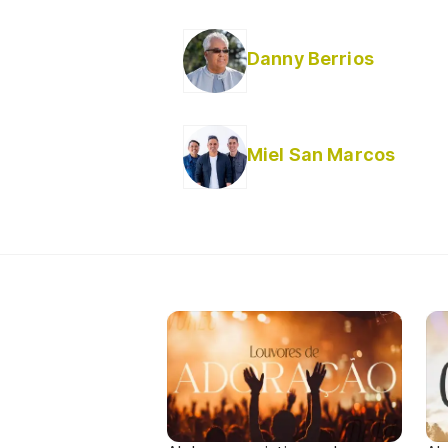
Danny Berrios
Miel San Marcos