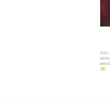
Aún 
este
envi
IBI