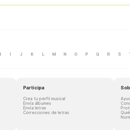
H
I
J
K
L
M
N
O
P
Q
R
S
Participa
Sob
Crea tu perfil musical
Ayu
Envía álbumes
Cond
Envía letras
Prot
Correcciones de letras
Qui
Norm