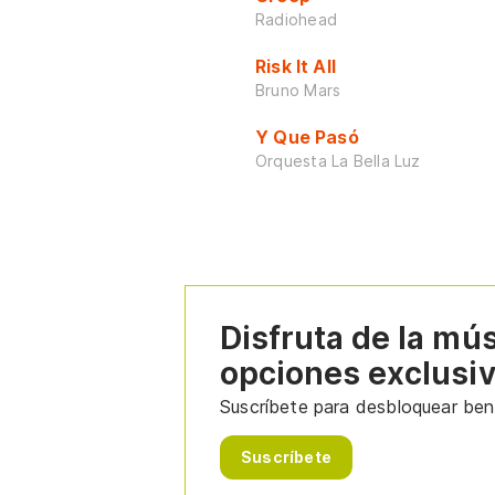
Radiohead
Risk It All
Bruno Mars
Y Que Pasó
Orquesta La Bella Luz
Disfruta de la mú
opciones exclusi
Suscríbete para desbloquear bene
Suscríbete