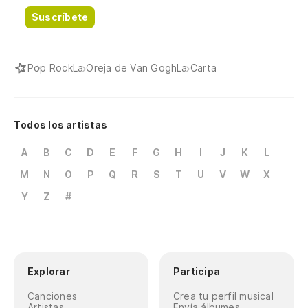
Suscríbete
Pop Rock
La Oreja de Van Gogh
La Carta
Todos los artistas
A
B
C
D
E
F
G
H
I
J
K
L
M
N
O
P
Q
R
S
T
U
V
W
X
Y
Z
#
Explorar
Participa
Canciones
Crea tu perfil musical
Artistas
Envía álbumes