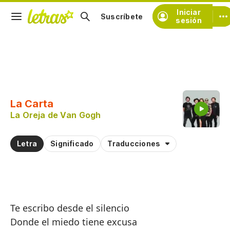
Iniciar
Suscríbete
sesión
Copiar fragmento
Copiar toda la letra
La Carta
Practicar la pronunciación de
La Oreja de Van Gogh
Comentar sobre este fragmento
Letra
Significado
Traducciones
Te escribo desde el silencio
Donde el miedo tiene excusa