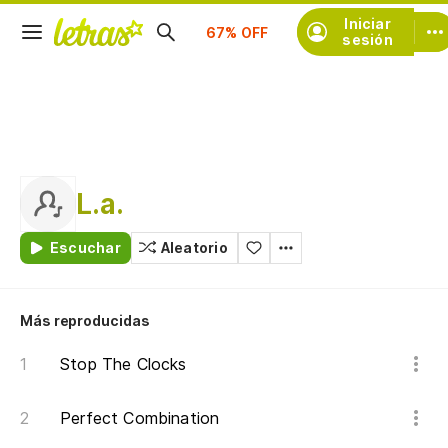
Suscríbete
Iniciar
sesión
L.a.
Escuchar
Aleatorio
Más reproducidas
Stop The Clocks
Perfect Combination