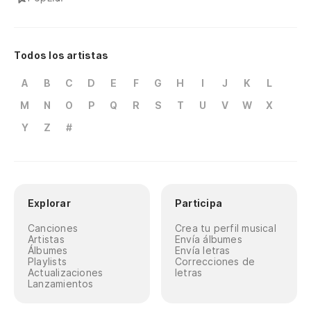
Todos los artistas
A
B
C
D
E
F
G
H
I
J
K
L
M
N
O
P
Q
R
S
T
U
V
W
X
Y
Z
#
Explorar
Participa
Canciones
Crea tu perfil musical
Artistas
Envía álbumes
Álbumes
Envía letras
Playlists
Correcciones de
Actualizaciones
letras
Lanzamientos