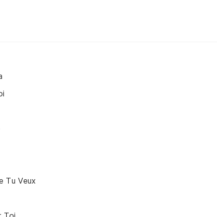
a
oi
e
e Tu Veux
r Toi