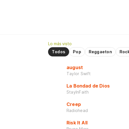
Lo más visto
Todos
Pop
Reggaeton
Roc
august
Taylor Swift
La Bondad de Dios
StayInFaith
Creep
Radiohead
Risk It All
Bruno Mars