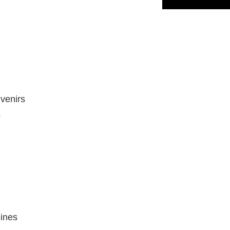
venirs
s
ines