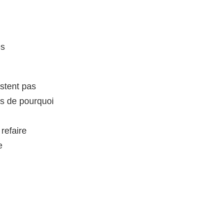
es
istent pas
es de pourquoi
 refaire
e