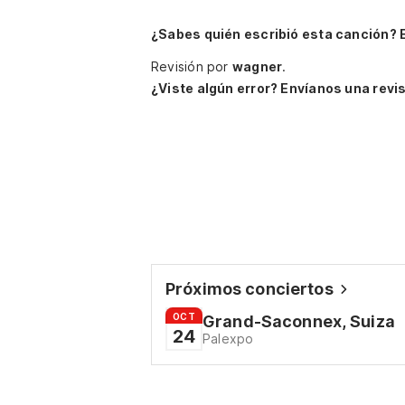
¿Sabes quién escribió esta canción? 
Revisión por
wagner
.
¿Viste algún error? Envíanos una revis
Próximos conciertos
OCT
Grand-Saconnex, Suiza
24
Palexpo