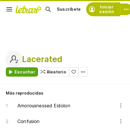
Iniciar
Suscríbete
sesión
Lacerated
Escuchar
Aleatorio
Más reproducidas
Amorousnessed Eidolon
Confusion