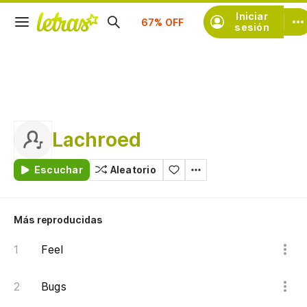
Suscríbete
Iniciar
sesión
Lachroed
Escuchar
Aleatorio
Más reproducidas
Feel
Bugs