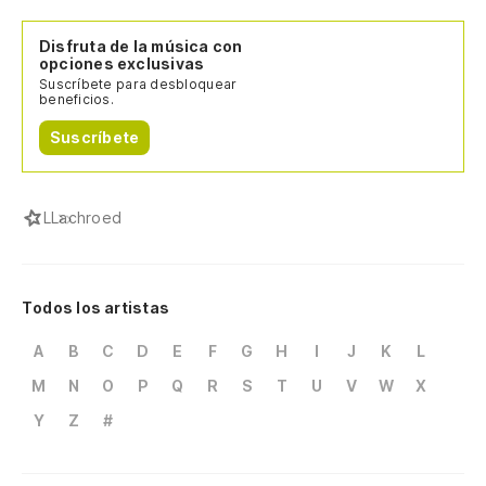
Disfruta de la música con
opciones exclusivas
Suscríbete para desbloquear
beneficios.
Suscríbete
L
Lachroed
Todos los artistas
A
B
C
D
E
F
G
H
I
J
K
L
M
N
O
P
Q
R
S
T
U
V
W
X
Y
Z
#