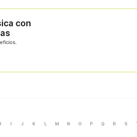
sica con
vas
ficios.
H
I
J
K
L
M
N
O
P
Q
R
S