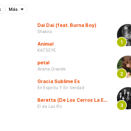
k
Más
Dai Dai (feat. Burna Boy)
Shakira
Animal
KATSEYE
petal
Ariana Grande
Gracia Sublime Es
En Espiritu Y En Verdad
Beretta (De Los Cerros La Escuela)
El de Las R's