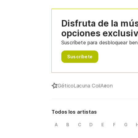
Disfruta de la mú
opciones exclusi
Suscríbete para desbloquear bene
Suscríbete
Gótico
Lacuna Coil
Aeon
Todos los artistas
A
B
C
D
E
F
G