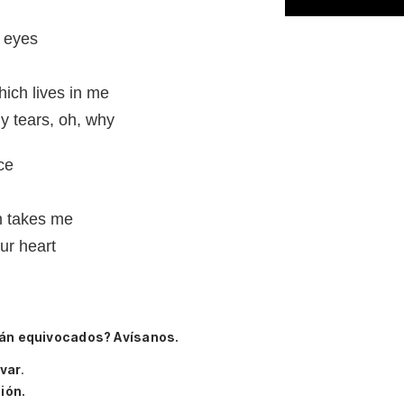
r eyes
hich lives in me
y tears, oh, why
ce
h takes me
ur heart
án equivocados? Avísanos.
ivar
.
ión.