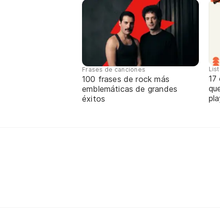
Lis
Frases de canciones
17
100 frases de rock más
que
emblemáticas de grandes
pla
éxitos