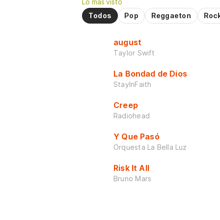
Lo más visto
Todos
Pop
Reggaeton
Roc
august
Taylor Swift
La Bondad de Dios
StayInFaith
Creep
Radiohead
Y Que Pasó
Orquesta La Bella Luz
Risk It All
Bruno Mars