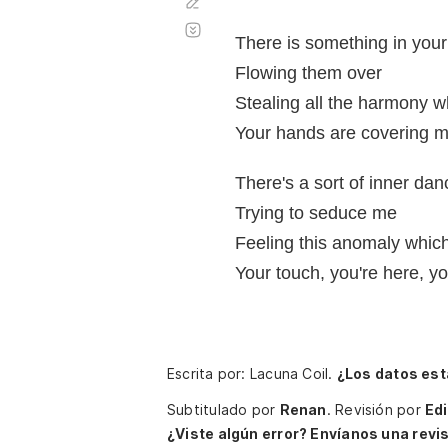
Corregir
Desplazamiento
automático
There is something in you
Flowing them over
Stealing all the harmony w
Your hands are covering m
There's a sort of inner dan
Trying to seduce me
Feeling this anomaly whic
Your touch, you're here, yo
Escrita por: Lacuna Coil.
¿Los datos est
Subtitulado por
Renan
.
Revisión por
Ed
¿Viste algún error? Envíanos una revis