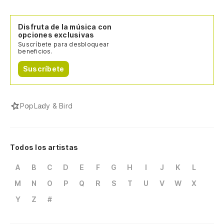
Disfruta de la música con
opciones exclusivas
Suscríbete para desbloquear
beneficios.
Suscríbete
Pop
Lady & Bird
Todos los artistas
A
B
C
D
E
F
G
H
I
J
K
L
M
N
O
P
Q
R
S
T
U
V
W
X
Y
Z
#