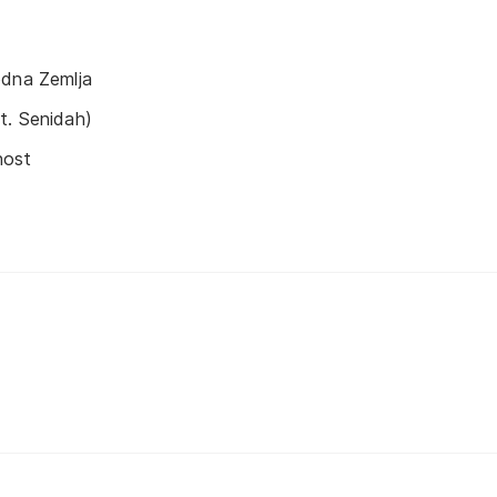
odna Zemlja
t. Senidah)
nost