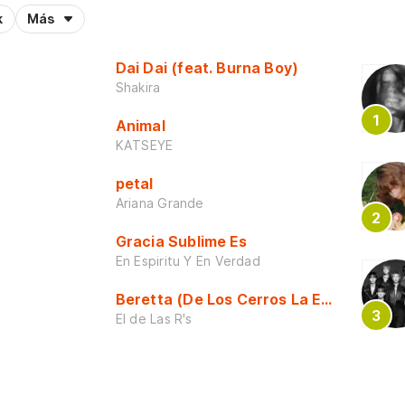
k
Más
Dai Dai (feat. Burna Boy)
Shakira
Animal
KATSEYE
petal
Ariana Grande
Gracia Sublime Es
En Espiritu Y En Verdad
Beretta (De Los Cerros La Escuela)
El de Las R's