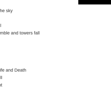
the sky
l
umble and towers fall
Life and Death
ll
ht