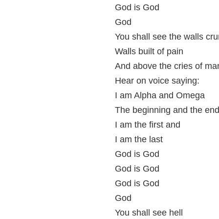
God is God
God
You shall see the walls cr
Walls built of pain
And above the cries of ma
Hear on voice saying:
I am Alpha and Omega
The beginning and the en
I am the first and
I am the last
God is God
God is God
God is God
God
You shall see hell