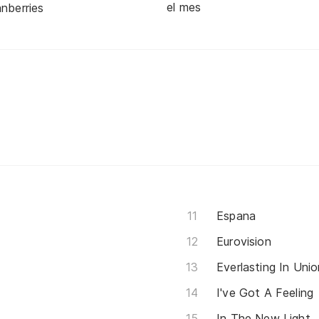
el mes
nberries
Espana
Eurovision
Everlasting In Unio
I've Got A Feeling
In The New Light