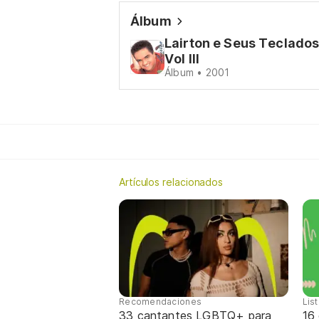
Álbum
Lairton e Seus Teclado
Vol III
Álbum • 2001
Artículos relacionados
Recomendaciones
Lis
33 cantantes LGBTQ+ para
16