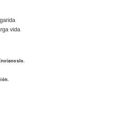
garida
rga vida
Envíanoslo.
ión.