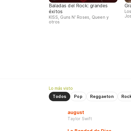
Baladas del Rock: grandes
Gr
éxitos
Los
Jos
KISS, Guns N' Roses, Queen y
otros
Lo más visto
Todos
Pop
Reggaeton
Roc
august
Taylor Swift