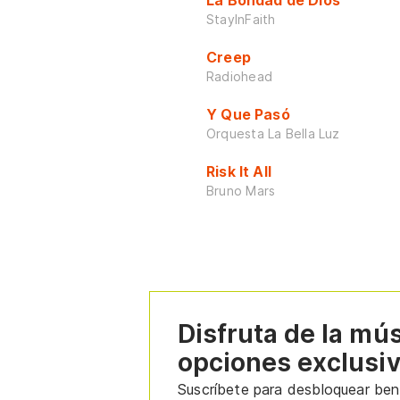
La Bondad de Dios
StayInFaith
Creep
Radiohead
Y Que Pasó
Orquesta La Bella Luz
Risk It All
Bruno Mars
Disfruta de la mú
opciones exclusi
Suscríbete para desbloquear bene