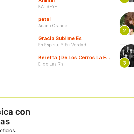
Animal
KATSEYE
petal
Ariana Grande
Gracia Sublime Es
En Espiritu Y En Verdad
Beretta (De Los Cerros La Escuela)
El de Las R's
sica con
vas
ficios.