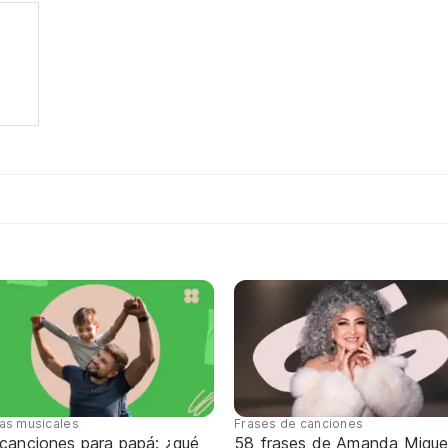
s
tas musicales
Frases de canciones
 canciones para papá: ¿qué
58 frases de Amanda Migue