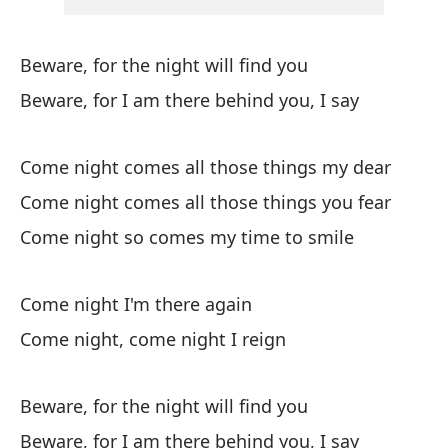
Co
Al
Beware, for the night will find you
ci
Beware, for I am there behind you, I say
Co
Come night comes all those things my dear
Al
Come night comes all those things you fear
Co
Come night so comes my time to smile
Al
Come night I'm there again
Co
Come night, come night I reign
Al
Co
Beware, for the night will find you
Beware, for I am there behind you, I say