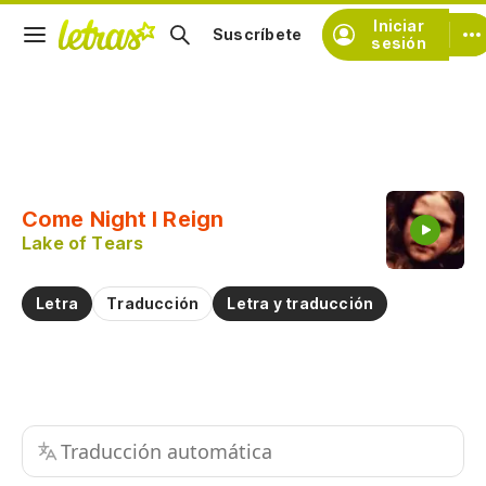
Iniciar
Suscríbete
sesión
Copiar fragmento
Copiar toda la letra
Come Night I Reign
Practicar la pronunciación de
Lake of Tears
Comentar sobre este fragmento
Letra
Traducción
Letra y traducción
Traducción automática