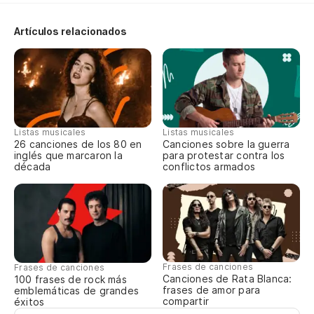
Co
Artículos relacionados
Al
Co
Al
Listas musicales
Listas musicales
26 canciones de los 80 en
Canciones sobre la guerra
Co
inglés que marcaron la
para protestar contra los
década
conflictos armados
Al
Co
Cu
Frases de canciones
Frases de canciones
Canciones de Rata Blanca:
Be
100 frases de rock más
frases de amor para
emblemáticas de grandes
compartir
éxitos