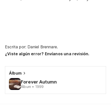
Cu
Be
Escrita por: Daniel Brennare.
Cu
¿Viste algún error? Envíanos una revisión.
Be
Álbum
Al
qu
Forever Autumn
Álbum • 1999
Co
Al
t