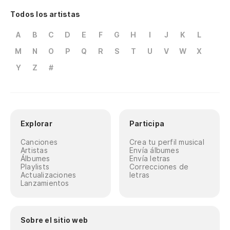
Todos los artistas
A
B
C
D
E
F
G
H
I
J
K
L
M
N
O
P
Q
R
S
T
U
V
W
X
Y
Z
#
Explorar
Participa
Canciones
Crea tu perfil musical
Artistas
Envía álbumes
Álbumes
Envía letras
Playlists
Correcciones de
Actualizaciones
letras
Lanzamientos
Sobre el sitio web