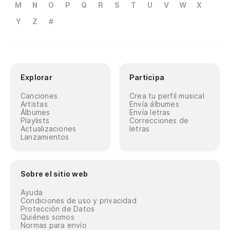
M
N
O
P
Q
R
S
T
U
V
W
X
Y
Z
#
Explorar
Participa
Canciones
Crea tu perfil musical
Artistas
Envía álbumes
Álbumes
Envía letras
Playlists
Correcciones de
Actualizaciones
letras
Lanzamientos
Sobre el sitio web
Ayuda
Condiciones de uso y privacidad
Protección de Datos
Quiénes somos
Normas para envío