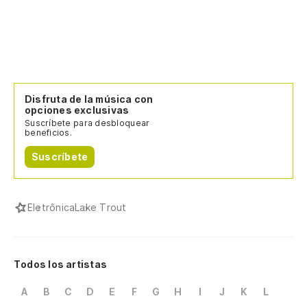
Disfruta de la música con
opciones exclusivas
Suscríbete para desbloquear
beneficios.
Suscríbete
Eletrônica
Lake Trout
Todos los artistas
A
B
C
D
E
F
G
H
I
J
K
L