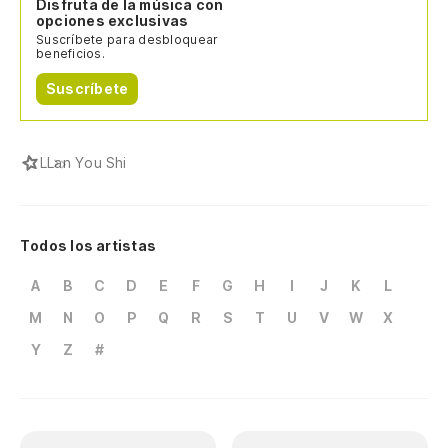
Disfruta de la música con
opciones exclusivas
Suscríbete para desbloquear
beneficios.
Suscríbete
L
Lan You Shi
Todos los artistas
A
B
C
D
E
F
G
H
I
J
K
L
M
N
O
P
Q
R
S
T
U
V
W
X
Y
Z
#