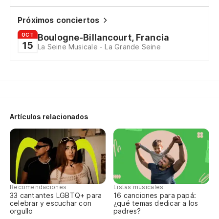
Pr
Próximos conciertos
Ha
OCT
Boulogne-Billancourt, Francia
ni
15
La Seine Musicale - La Grande Seine
Fi
Y 
E 
Artículos relacionados
Go
pa
Sb
Recomendaciones
Listas musicales
Re
33 cantantes LGBTQ+ para
16 canciones para papá:
celebrar y escuchar con
¿qué temas dedicar a los
Re
orgullo
padres?