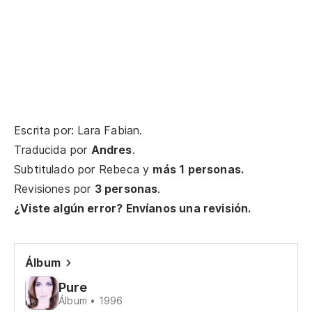
De
Di
Un
¿Q
Escrita por: Lara Fabian.
Traducida por
Andres
.
Pe
Subtitulado por
Rebeca
y
más 1 personas.
Pe
Revisiones por
3 personas
.
¿Viste algún error? Envíanos una revisión.
Cu
no
Qu
Álbum
Pure
Tr
Álbum • 1996