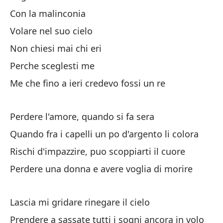
Con la malinconia
Ah
Volare nel suo cielo
Qu
Non chiesi mai chi eri
Perche sceglesti me
Co
Me che fino a ieri credevo fossi un re
Vo
Perdere l'amore, quando si fa sera
Quando fra i capelli un po d'argento li colora
Nu
Rischi d'impazzire, puo scoppiarti il cuore
No
Perdere una donna e avere voglia di morire
¿P
Lascia mi gridare rinegare il cielo
Yo
Prendere a sassate tutti i sogni ancora in volo