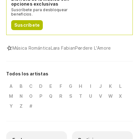
opciones exclusivas
Suscríbete para desbloquear
beneficios.
Suscríbete
Música Romántica
Lara Fabian
Perdere L'Amore
Todos los artistas
A
B
C
D
E
F
G
H
I
J
K
L
M
N
O
P
Q
R
S
T
U
V
W
X
Y
Z
#