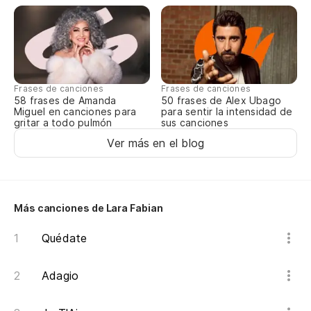
De
Di
Y 
Frases de canciones
Frases de canciones
58 frases de Amanda
50 frases de Alex Ubago
Miguel en canciones para
para sentir la intensidad de
gritar a todo pulmón
sus canciones
Pe
Ver más en el blog
Pe
Qu
Más canciones de Lara Fabian
Ch
Quédate
¿C
Adagio
Pe