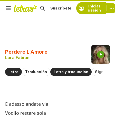
Iniciar
Suscríbete
sesión
Copiar fragmento
Copiar toda la letra
Perdere L'Amore
Practicar la pronunciación de
Lara Fabian
Comentar sobre este fragmento
Letra
Traducción
Letra y traducción
Significad
Pe
E adesso andate via
P
Voglio restare sola