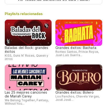
Pe
Playlists relacionadas
Baladas del Rock: grandes
Grandes éxitos: Bachata
éxitos
Romeo Santos, Prince Royce,
Juan Luis Guerra...
KISS, Guns N' Roses, Queen y
otros
Las 25 mejores canciones
Grandes éxitos: Bolero
de Mariah Carey
Los Panchos, Chavela Vargas,
José José...
We Belong Together, Fantasy,
Without You...