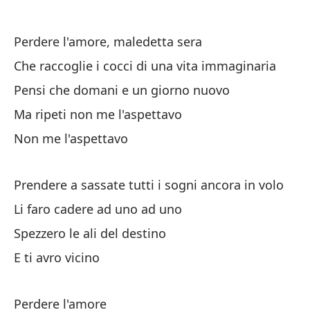
Perdere l'amore, maledetta sera
Che raccoglie i cocci di una vita immaginaria
De
Pensi che domani e un giorno nuovo
Ma ripeti non me l'aspettavo
Y 
Non me l'aspettavo
E 
Yo
Prendere a sassate tutti i sogni ancora in volo
Li faro cadere ad uno ad uno
Me
Spezzero le ali del destino
Ch
E ti avro vicino
Ah
Perdere l'amore