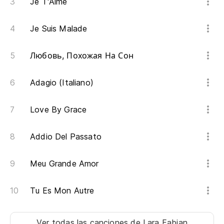
Pe
Je T'Aime
Ma
Je Suis Malade
No
Любовь, Похожая На Сон
Ll
Adagio (Italiano)
Pr
Love By Grace
Lo
Addio Del Passato
Li
Meu Grande Amor
Ro
Sp
Tu Es Mon Autre
Y 
Ver todas las canciones
de Lara Fabian