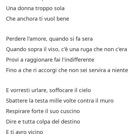
Una donna troppo sola
Dé
Che anchora ti vuol bene
La
Ll
Perdere l'amore, quando si fa sera
Pr
Quando sopra il viso, c'è una ruga che non c'era
Provi a raggionare fai l'indifferente
Lo
Fino a che ri accorgi che non sei servira a niente
Li
Ro
E vorresti urlare, soffocare il cielo
Sp
Sbattere la testa mille volte contra il muro
Respirare forte il suo cuscino
Y 
Dire e tutta colpa del destino
E ti avro vicino