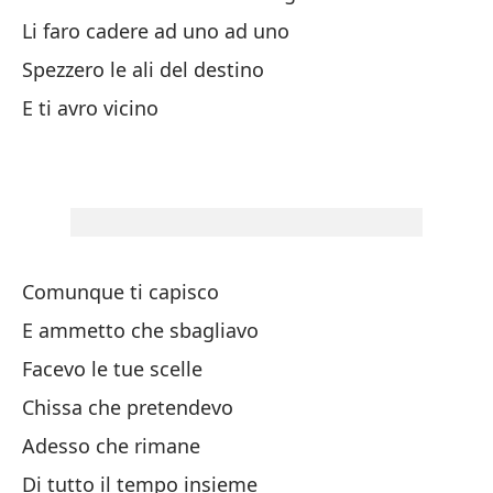
Me
Li faro cadere ad uno ad uno
Spezzero le ali del destino
Pe
E ti avro vicino
Pe
Cu
co
Qu
Comunque ti capisco
Si
es
E ammetto che sbagliavo
Ri
Facevo le tue scelle
Chissa che pretendevo
Pe
Adesso che rimane
Pe
Di tutto il tempo insieme