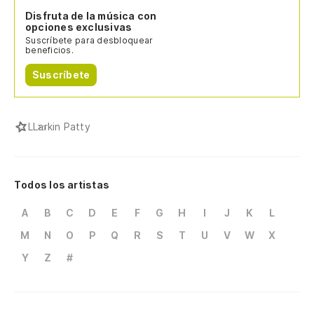
Disfruta de la música con
opciones exclusivas
Suscríbete para desbloquear
beneficios.
Suscríbete
L
Larkin Patty
Todos los artistas
A
B
C
D
E
F
G
H
I
J
K
L
M
N
O
P
Q
R
S
T
U
V
W
X
Y
Z
#