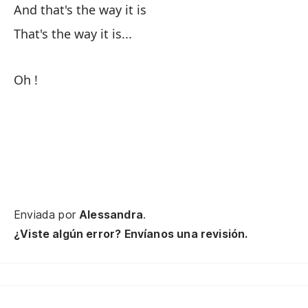
And that's the way it is
Oh
That's the way it is...
Ah
Tu
Oh !
To
En
To
Enviada por
Alessandra
.
Al
¿Viste algún error? Envíanos una revisión.
Oh
Ne