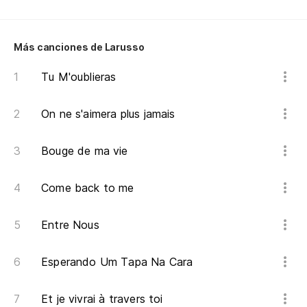
Ne
Ba
Más canciones de Larusso
En
Tu M'oublieras
So
On ne s'aimera plus jamais
Y 
Bouge de ma vie
As
Come back to me
Entre Nous
Pu
Esperando Um Tapa Na Cara
Ha
Et je vivrai à travers toi