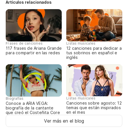
Artículos relacionados
Ba
So
Te
Frases de canciones
Listas musicales
117 frases de Ariana Grande
12 canciones para dedicar a
para compartir en las redes
tus sobrinos en español e
Te
inglés
We
Y 
To
Listas musicales
Biografías
Canciones sobre agosto: 12
Conoce a ARIA VEGA:
(E
temas que están inspirados
biografía de la cantante
en el mes
que creó el Costeñita Core
Al
Ver más en el blog