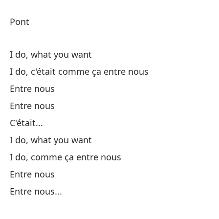
Pont
I do, what you want
En
I do, c'était comme ça entre nous
Entre nous
En
Entre nous
El
C'était...
Le
I do, what you want
A 
I do, comme ça entre nous
Ce
Entre nous
Entre nous...
En
En