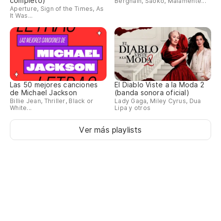
completo)
Berghain, Saoko, Malamente...
Aperture, Sign of the Times, As
It Was...
En
To
(N
Las 50 mejores canciones
El Diablo Viste a la Moda 2
de Michael Jackson
(banda sonora oficial)
Al
Billie Jean, Thriller, Black or
Lady Gaga, Miley Cyrus, Dua
White...
Lipa y otros
Un
Ver más playlists
Ne
Ba
So
Te