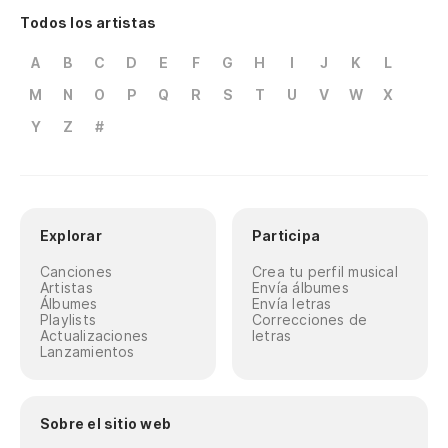
Todos los artistas
Oh
A
B
C
D
E
F
G
H
I
J
K
L
So
M
N
O
P
Q
R
S
T
U
V
W
X
Y
Z
#
Y 
As
Explorar
Participa
Canciones
Crea tu perfil musical
¡O
Artistas
Envía álbumes
Álbumes
Envía letras
Playlists
Correcciones de
Actualizaciones
letras
Lanzamientos
Sobre el sitio web