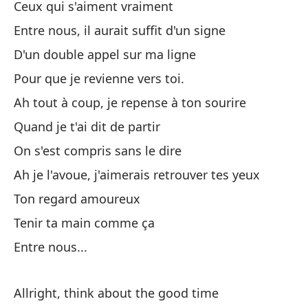
Ceux qui s'aiment vraiment
Entre nous, il aurait suffit d'un signe
Un
D'un double appel sur ma ligne
Ne
Pour que je revienne vers toi.
Ba
Ah tout à coup, je repense à ton sourire
Quand je t'ai dit de partir
Un
On s'est compris sans le dire
Te
Ah je l'avoue, j'aimerais retrouver tes yeux
Ton regard amoureux
Te
Tenir ta main comme ça
We
Entre nous...
Y 
Allright, think about the good time