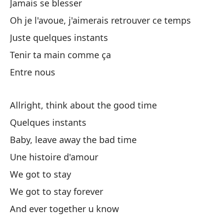
Jamais se blesser
Où
Oh je l'avoue, j'aimerais retrouver ce temps
Nu
Juste quelques instants
Tenir ta main comme ça
En
Entre nous
En
Un
Allright, think about the good time
Un
Quelques instants
Baby, leave away the bad time
Ri
Une histoire d'amour
En
We got to stay
pr
We got to stay forever
En
And ever together u know