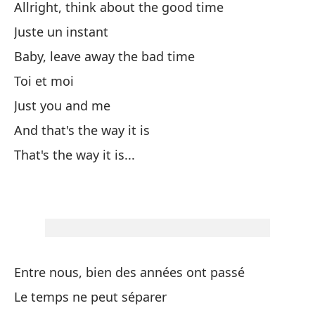
Allright, think about the good time
Re
Juste un instant
Nu
Baby, leave away the bad time
Toi et moi
Oh
Just you and me
Oh
And that's the way it is
So
That's the way it is...
To
En
Entre nous, bien des années ont passé
To
Le temps ne peut séparer
Al