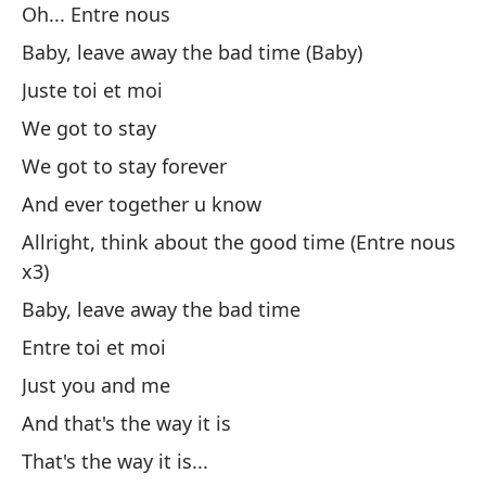
To
Oh... Entre nous
Al
Baby, leave away the bad time (Baby)
Juste toi et moi
So
We got to stay
We got to stay forever
Ne
And ever together u know
Ba
Allright, think about the good time (Entre nous
Tú
x3)
Baby, leave away the bad time
So
Entre toi et moi
Just you and me
Y 
And that's the way it is
As
That's the way it is...