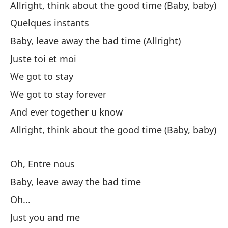
Allright, think about the good time (Baby, baby)
Un
Quelques instants
D'
Baby, leave away the bad time (Allright)
Juste toi et moi
Pa
We got to stay
Po
We got to stay forever
Ah
And ever together u know
Ah
Allright, think about the good time (Baby, baby)
Cu
Oh, Entre nous
Qu
Baby, leave away the bad time
No
Oh...
On
Just you and me