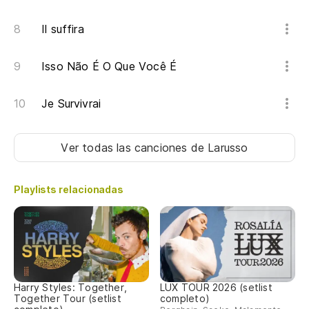
Ha
Il suffira
I 
Isso Não É O Que Você É
En
Je Survivrai
En
Ver todas las canciones
de Larusso
Er
Playlists relacionadas
Ha
Ha
I 
Harry Styles: Together,
LUX TOUR 2026 (setlist
Together Tour (setlist
completo)
En