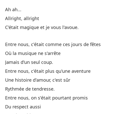
En
Ah ah...
E
Allright, allright
C'était magique et je vous l'avoue.
Ah
Entre nous, c'était comme ces jours de fêtes
To
Où la musique ne s'arrête
Fu
Jamais d'un seul coup.
C'
Entre nous, c'était plus qu'une aventure
Une histoire d'amour, c'est sûr
En
Rythmée de tendresse.
En
Entre nous, on s'était pourtant promis
Du respect aussi
Do