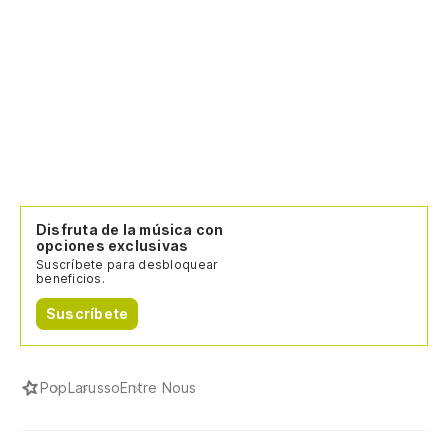
Te
We
Y 
To
(N
Disfruta de la música con
opciones exclusivas
Al
Suscríbete para desbloquear
beneficios.
Suscríbete
Oh
Ne
Pop
Larusso
Entre Nous
Ba