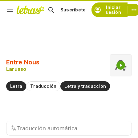
Iniciar
Suscríbete
sesión
Copiar fragmento
Copiar toda la letra
Entre Nous
Practicar la pronunciación de
Larusso
Comentar sobre este fragmento
Letra
Traducción
Letra y traducción
Traducción automática