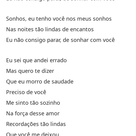
Qu
Sonhos, eu tenho você nos meus sonhos
Mi
Nas noites tão lindas de encantos
Eu não consigo parar, de sonhar com você
Mi
Eu sei que andei errado
Ca
Mas quero te dizer
To
Que eu morro de saudade
Po
Preciso de você
Po
Me sinto tão sozinho
Na força desse amor
Recordações tão lindas
Que você me deixou