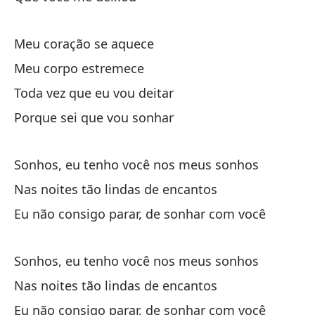
Su
Meu coração se aquece
So
Meu corpo estremece
Toda vez que eu vou deitar
En
Porque sei que vou sonhar
Na
No
Sonhos, eu tenho você nos meus sonhos
Eu
Nas noites tão lindas de encantos
Eu não consigo parar, de sonhar com você
Su
So
Sonhos, eu tenho você nos meus sonhos
Nas noites tão lindas de encantos
En
Eu não consigo parar, de sonhar com você
Na