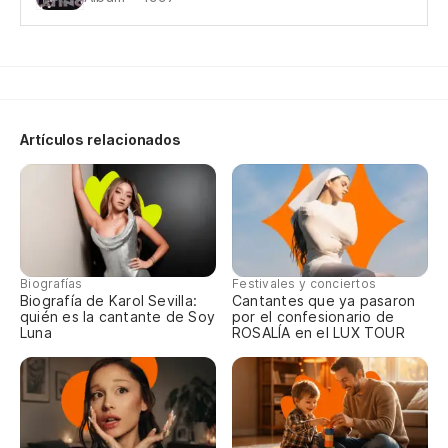
Re
Qu
Artículos relacionados
Mi
Mi
Biografías
Festivales y conciertos
Biografía de Karol Sevilla:
Cantantes que ya pasaron
Ca
quién es la cantante de Soy
por el confesionario de
Luna
ROSALÍA en el LUX TOUR
To
Po
Po