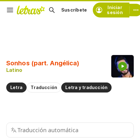
Iniciar
Suscríbete
sesión
Copiar fragmento
Copiar toda la letra
Sonhos (part. Angélica)
Practicar la pronunciación de
Latino
Comentar sobre este fragmento
Letra
Traducción
Letra y traducción
Traducción automática