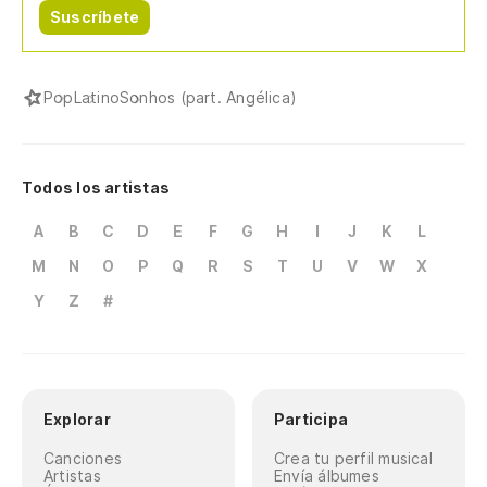
Suscríbete
Pop
Latino
Sonhos (part. Angélica)
Todos los artistas
A
B
C
D
E
F
G
H
I
J
K
L
M
N
O
P
Q
R
S
T
U
V
W
X
Y
Z
#
Explorar
Participa
Canciones
Crea tu perfil musical
Artistas
Envía álbumes