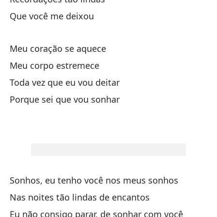
Que você me deixou
Pa
Meu coração se aquece
Pe
Meu corpo estremece
Qu
Toda vez que eu vou deitar
Porque sei que vou sonhar
Si
Me
En
Sonhos, eu tenho você nos meus sonhos
Re
Nas noites tão lindas de encantos
Eu não consigo parar, de sonhar com você