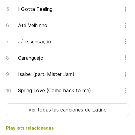
I Gotta Feeling
No
Eu
Até Velhinho
Já é sensação
De
Caranguejo
Isabel (part. Mister Jam)
Spring Love (Come back to me)
Ver todas las canciones
de Latino
Playlists relacionadas