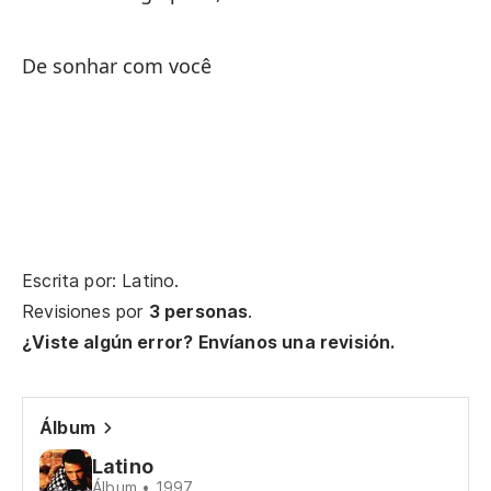
No
De sonhar com você
Eu
Sé
Pe
Escrita por: Latino.
Qu
Revisiones por
3 personas
.
¿Viste algún error? Envíanos una revisión.
Te
Me
Álbum
Latino
En
Álbum • 1997