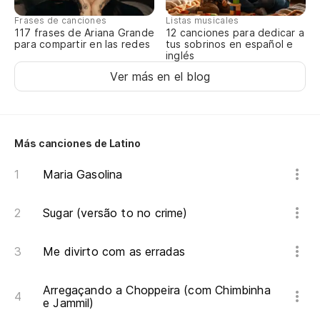
Frases de canciones
Listas musicales
Su
117 frases de Ariana Grande
12 canciones para dedicar a
para compartir en las redes
tus sobrinos en español e
inglés
So
Ver más en el blog
En
Na
Más canciones de Latino
No
Maria Gasolina
Eu
Sugar (versão to no crime)
Su
Me divirto com as erradas
So
En
Arregaçando a Choppeira (com Chimbinha
e Jammil)
Na