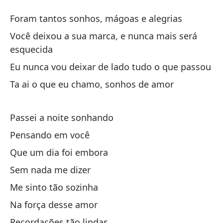
Su
Foram tantos sonhos, mágoas e alegrias
So
Você deixou a sua marca, e nunca mais será
esquecida
Fu
Eu nunca vou deixar de lado tudo o que passou
Fo
Ta ai o que eu chamo, sonhos de amor
De
Passei a noite sonhando
Vo
es
Pensando em você
Que um dia foi embora
Nu
Sem nada me dizer
Eu
Me sinto tão sozinha
Ah
Na força desse amor
Ta
Recordações tão lindas