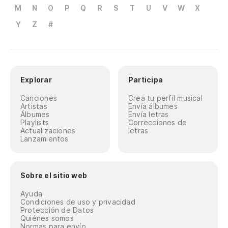
M
N
O
P
Q
R
S
T
U
V
W
X
Y
Z
#
Explorar
Participa
Canciones
Crea tu perfil musical
Artistas
Envía álbumes
Álbumes
Envía letras
Playlists
Correcciones de
Actualizaciones
letras
Lanzamientos
Sobre el sitio web
Ayuda
Condiciones de uso y privacidad
Protección de Datos
Quiénes somos
Normas para envío