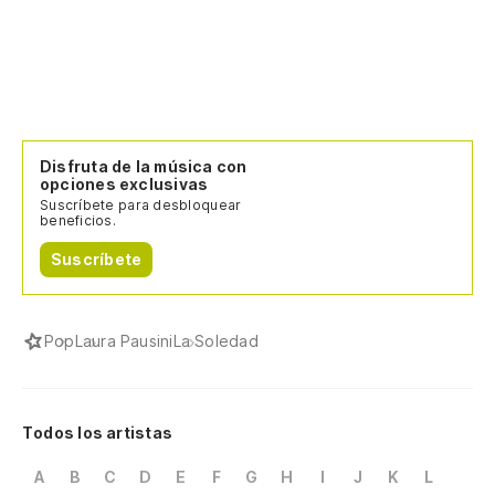
Disfruta de la música con
opciones exclusivas
Suscríbete para desbloquear
beneficios.
Suscríbete
Pop
Laura Pausini
La Soledad
Todos los artistas
A
B
C
D
E
F
G
H
I
J
K
L