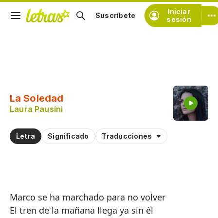
Iniciar
Suscríbete
sesión
Copiar fragmento
Copiar toda la letra
La Soledad
Practicar la pronunciación de
Laura Pausini
Comentar sobre este fragmento
Letra
Significado
Traducciones
Marco se ha marchado para no volver
El tren de la mañana llega ya sin él