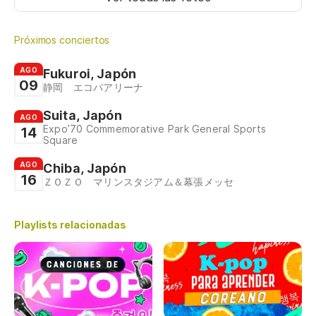
Próximos conciertos
AGO
Fukuroi, Japón
09
静岡 エコパアリーナ
Suita, Japón
AGO
Expo’70 Commemorative Park General Sports
14
Square
AGO
Chiba, Japón
16
ＺＯＺＯ マリンスタジアム＆幕張メッセ
Playlists relacionadas