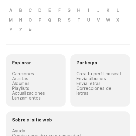
A
B
C
D
E
F
G
H
I
J
K
L
M
N
O
P
Q
R
S
T
U
V
W
X
Y
Z
#
Explorar
Participa
Canciones
Crea tu perfil musical
Artistas
Envía álbumes
Álbumes
Envía letras
Playlists
Correcciones de
Actualizaciones
letras
Lanzamientos
Sobre el sitio web
Ayuda
Condiciones de uso y privacidad