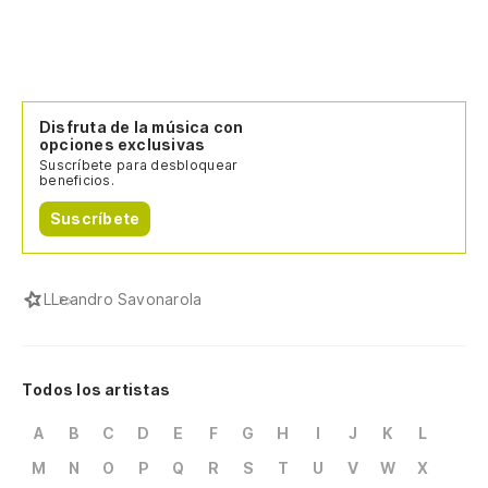
Disfruta de la música con
opciones exclusivas
Suscríbete para desbloquear
beneficios.
Suscríbete
L
Leandro Savonarola
Todos los artistas
A
B
C
D
E
F
G
H
I
J
K
L
M
N
O
P
Q
R
S
T
U
V
W
X