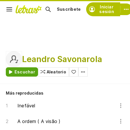
Iniciar
Suscríbete
sesión
Leandro Savonarola
Escuchar
Aleatorio
Más reproducidas
Inefável
A ordem ( A visão )