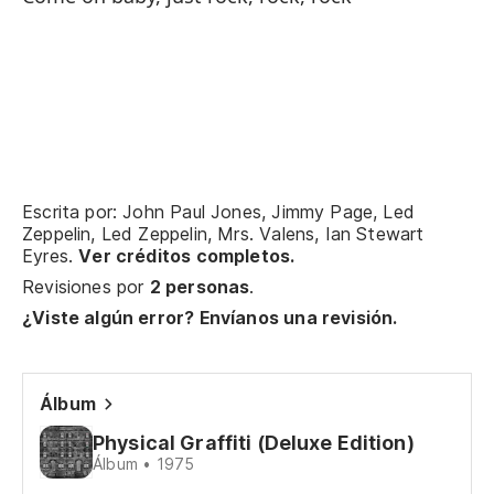
Oh
Oo
He
Escrita por: John Paul Jones, Jimmy Page, Led
He
Zeppelin, Led Zeppelin, Mrs. Valens, Ian Stewart
Eyres.
Ver créditos completos.
Revisiones por
2 personas
.
He
¿Viste algún error? Envíanos una revisión.
He
Álbum
No
Physical Graffiti (Deluxe Edition)
Álbum • 1975
I 