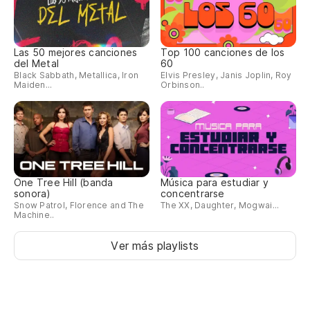
Las 50 mejores canciones
Top 100 canciones de los
del Metal
60
Black Sabbath, Metallica, Iron
Elvis Presley, Janis Joplin, Roy
Maiden...
Orbinson..
One Tree Hill (banda
Música para estudiar y
sonora)
concentrarse
Snow Patrol, Florence and The
The XX, Daughter, Mogwai...
Machine..
Ver más playlists