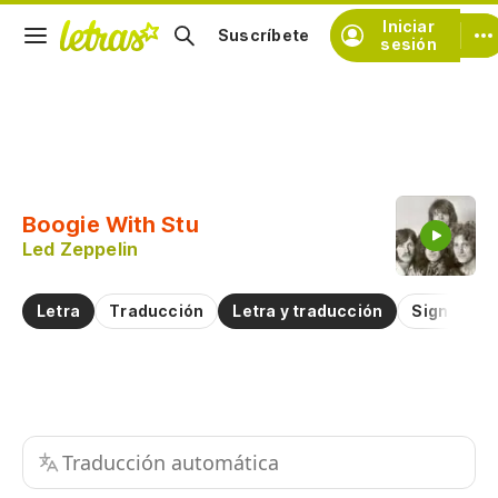
Iniciar
Suscríbete
sesión
Copiar fragmento
Copiar toda la letra
Boogie With Stu
Practicar la pronunciación de
Led Zeppelin
Comentar sobre este fragmento
Letra
Traducción
Letra y traducción
Significad
Traducción automática