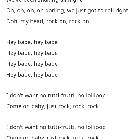
Va
Oh, oh, oh, oh darling, we just got to roll right
Ooh, my head, rock on, rock on
Co
Hey babe, hey babe
Hey babe, hey babe
Hey babe, hey babe
Sí
Hey babe, hey babe
He
I don't want no tutti-frutti, no lollipop
We
Come on baby, just rock, rock, rock
Oh
bi
I don't want no tutti-frutti, no lollipop
Oh
Come on baby, just rock, rock, rock