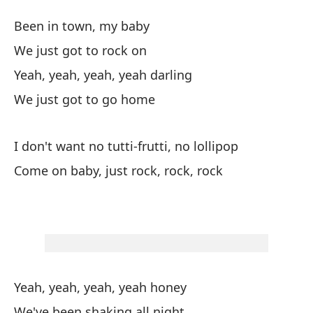
Bo
Been in town, my baby
Bo
We just got to rock on
Yeah, yeah, yeah, yeah darling
He
We just got to go home
Be
Só
I don't want no tutti-frutti, no lollipop
Come on baby, just rock, rock, rock
Sí
Te
No
Yeah, yeah, yeah, yeah honey
I 
We've been shaking all night