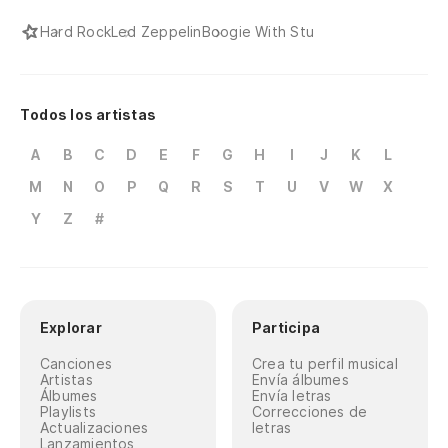
Hard Rock
Led Zeppelin
Boogie With Stu
Todos los artistas
A
B
C
D
E
F
G
H
I
J
K
L
M
N
O
P
Q
R
S
T
U
V
W
X
Y
Z
#
Explorar
Participa
Canciones
Crea tu perfil musical
Artistas
Envía álbumes
Álbumes
Envía letras
Playlists
Correcciones de
Actualizaciones
letras
Lanzamientos