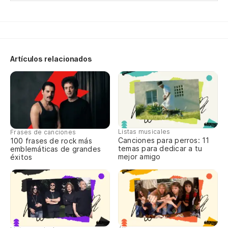
Va
Co
Artículos relacionados
No
I 
Va
Co
Listas musicales
Frases de canciones
Canciones para perros: 11
100 frases de rock más
temas para dedicar a tu
emblemáticas de grandes
mejor amigo
éxitos