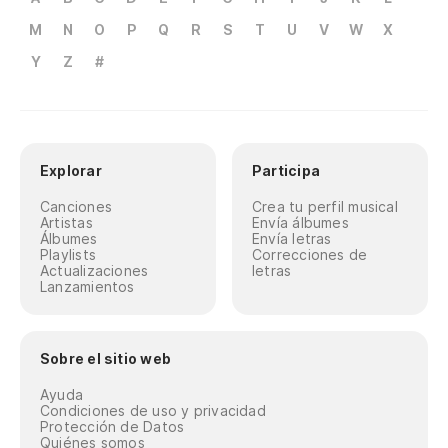
M
N
O
P
Q
R
S
T
U
V
W
X
Y
Z
#
Explorar
Participa
Canciones
Crea tu perfil musical
Artistas
Envía álbumes
Álbumes
Envía letras
Playlists
Correcciones de
Actualizaciones
letras
Lanzamientos
Sobre el sitio web
Ayuda
Condiciones de uso y privacidad
Protección de Datos
Quiénes somos