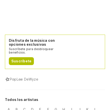
Disfruta de la música con
opciones exclusivas
Suscríbete para desbloquear
beneficios.
Suscríbete
Pop
Lee DeWyze
Todos los artistas
A
B
C
D
E
F
G
H
I
J
K
L