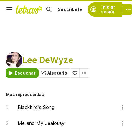
Iniciar
Suscríbete
sesión
Lee DeWyze
Escuchar
Aleatorio
Más reproducidas
Blackbird's Song
Me and My Jealousy