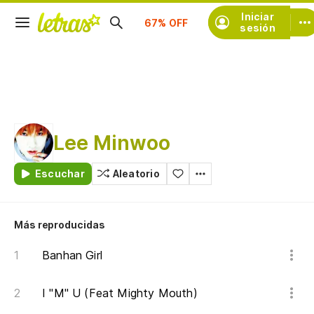
Iniciar
Suscríbete
sesión
Lee Minwoo
Escuchar
Aleatorio
Más reproducidas
Banhan Girl
I "M" U (Feat Mighty Mouth)