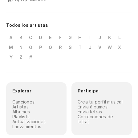
Todos los artistas
A
B
C
D
E
F
G
H
I
J
K
L
M
N
O
P
Q
R
S
T
U
V
W
X
Y
Z
#
Explorar
Participa
Canciones
Crea tu perfil musical
Artistas
Envía álbumes
Álbumes
Envía letras
Playlists
Correcciones de
Actualizaciones
letras
Lanzamientos