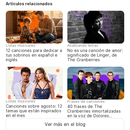
ni
Artículos relacionados
wi
on
y 
m
Listas musicales
Analizando letras
12 canciones para dedicar a
No es una canción de amor:
an
tus sobrinos en español e
significado de Linger, de
inglés
The Cranberries
y 
an
si
es
Listas musicales
Frases de canciones
Canciones sobre agosto: 12
40 frases de The
no
temas que están inspirados
Cranberries inmortalizadas
fo
en el mes
en la voz de Dolores
O’Riordan
Ver más en el blog