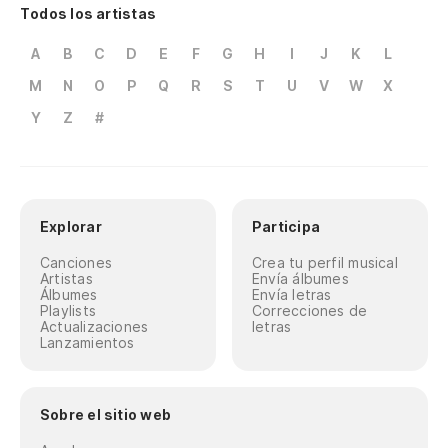
Todos los artistas
A
B
C
D
E
F
G
H
I
J
K
L
M
N
O
P
Q
R
S
T
U
V
W
X
Y
Z
#
Explorar
Participa
Canciones
Crea tu perfil musical
Artistas
Envía álbumes
Álbumes
Envía letras
Playlists
Correcciones de
Actualizaciones
letras
Lanzamientos
Sobre el sitio web