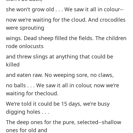
-
she won't grow old . . . We saw it all in colour--
lo
now we're waiting for the cloud. And crocodiles
da
were sprouting
wings. Dead sheep filled the fields. The children
Lo
rode onlocusts
es
and threw slings at anything that could be
We
killed
cl
and eaten raw. No weeping sore, no claws,
Un
no balls . . . We saw it all in colour, now we're
ha
waiting for thecloud.
A 
We're told it could be 15 days, we're busy
bu
digging holes . . .
Lo
The deep ones for the pure, selected--shallow
ap
ones for old and