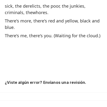
Sh
sick, the derelicts, the poor, the junkies,
criminals, thewhores.
pa
There's more, there's red and yellow, black and
vo
blue.
. 
There's me, there's you. (Waiting for the cloud.)
be
no
sh
ah
co
¿Viste algún error? Envíanos una revisión.
no
sp
al