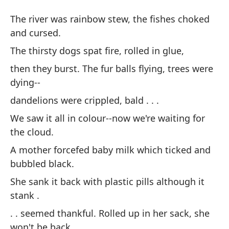
E
The river was rainbow stew, the fishes choked
Wa
and cursed.
The thirsty dogs spat fire, rolled in glue,
El
then they burst. The fur balls flying, trees were
ah
dying--
Th
dandelions were crippled, bald . . .
cu
We saw it all in colour--now we're waiting for
Lo
the cloud.
en
A mother forcefed baby milk which ticked and
Th
bubbled black.
She sank it back with plastic pills although it
lu
stank .
ár
. . seemed thankful. Rolled up in her sack, she
th
won't be back,