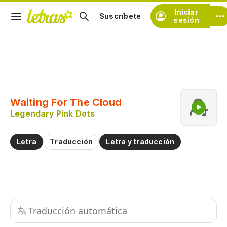
Iniciar
Suscríbete
sesión
Copiar fragmento
Copiar toda la letra
Waiting For The Cloud
Practicar la pronunciación de
Legendary Pink Dots
Comentar sobre este fragmento
Letra
Traducción
Letra y traducción
Traducción automática