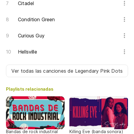
Citadel
Es
Condition Green
Th
Curious Guy
Hellsville
Ver todas las canciones
de Legendary Pink Dots
Playlists relacionadas
Bandas de rock industrial
Killing Eve (banda sonora)