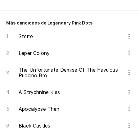
No
oc
We
Más canciones de Legendary Pink Dots
hol
Sterre
Lo
lo
Leper Colony
Th
fo
The Unfortunate Demise Of The Favulous
Puccino Bro
en
dr
A Strychnine Kiss
si
Apocalypse Then
th
Ha
Black Castles
Th