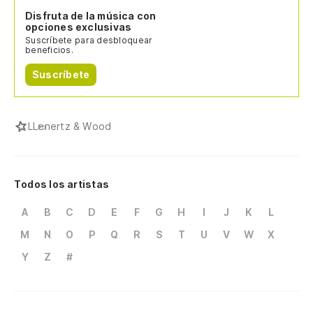
Disfruta de la música con
opciones exclusivas
Suscríbete para desbloquear
beneficios.
Suscríbete
L
Lenertz & Wood
Todos los artistas
A
B
C
D
E
F
G
H
I
J
K
L
M
N
O
P
Q
R
S
T
U
V
W
X
Y
Z
#