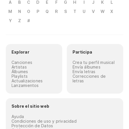
A
B
C
D
E
F
G
H
I
J
K
L
M
N
O
P
Q
R
S
T
U
V
W
X
Y
Z
#
Explorar
Participa
Canciones
Crea tu perfil musical
Artistas
Envía álbumes
Álbumes
Envía letras
Playlists
Correcciones de
Actualizaciones
letras
Lanzamientos
Sobre el sitio web
Ayuda
Condiciones de uso y privacidad
Protección de Datos