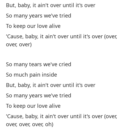
But, baby, it ain't over until it's over
Ta
So many years we've tried
Pe
To keep our love alive
'Cause, baby, it ain't over until it's over (over,
But
over, over)
Ta
So many tears we've cried
Y 
So much pain inside
An
But, baby, it ain't over until it's over
Po
So many years we've tried
'C
To keep our love alive
'Cause, baby, it ain't over until it's over (over,
over, over, over, oh)
Uh