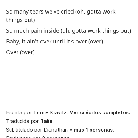
Oo
So many tears we've cried (oh, gotta work
things out)
Ta
So much pain inside (oh, gotta work things out)
Ta
Baby, it ain't over until it's over (over)
Over (over)
Am
Bab
Ta
Y 
Escrita por: Lenny Kravitz.
Ver créditos completos.
An
Traducida por
Talía
.
Po
Subtitulado por
Dionathan
y
más 1 personas.