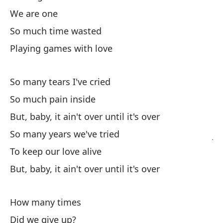
We are one
Aq
So much time wasted
To
Playing games with love
S
So many tears I've cried
So much pain inside
Ta
But, baby, it ain't over until it's over
So many years we've tried
Ju
To keep our love alive
But, baby, it ain't over until it's over
Ta
Ta
How many times
Did we give up?