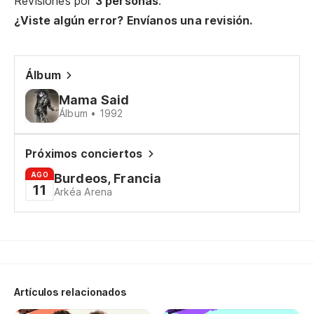
Revisiones por
3 personas
.
'C
¿Viste algún error? Envíanos una revisión.
Ta
Álbum
Ta
Mama Said
Álbum • 1992
Pe
Próximos conciertos
But
AGO
Burdeos, Francia
11
Arkéa Arena
Ta
Ma
Po
Artículos relacionados
(t