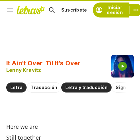
Iniciar
Suscríbete
sesión
Copiar fragmento
Copiar toda la letra
It Ain't Over 'Til It's Over
Practicar la pronunciación de
Lenny Kravitz
Comentar sobre este fragmento
Letra
Traducción
Letra y traducción
Significad
N
Here we are
It
Still together