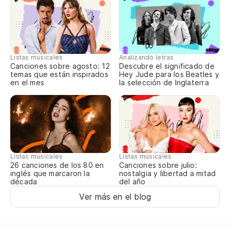
'Ca
ov
Ta
Listas musicales
Analizando letras
Canciones sobre agosto: 12
Descubre el significado de
So
temas que están inspirados
Hey Jude para los Beatles y
en el mes
la selección de Inglaterra
Ta
Pe
But
Listas musicales
Listas musicales
Canciones sobre julio:
26 canciones de los 80 en
Ta
nostalgia y libertad a mitad
inglés que marcaron la
del año
década
Ver más en el blog
Ma