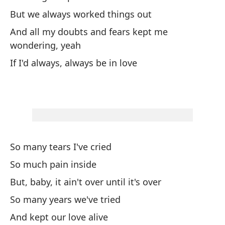
Pe
But we always worked things out
But
And all my doubts and fears kept me
wondering, yeah
Ta
If I'd always, always be in love
Ma
Pe
But
So many tears I've cried
¿C
So much pain inside
But, baby, it ain't over until it's over
No
So many years we've tried
And kept our love alive
Pe