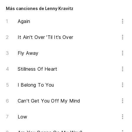
Po
(t
Más canciones de Lenny Kravitz
'Ca
Again
ov
It Ain't Over 'Til It's Over
Ta
ar
Fly Away
So
Stillness Of Heart
Ta
I Belong To You
ar
So
Can't Get You Off My Mind
Am
Low
Bab