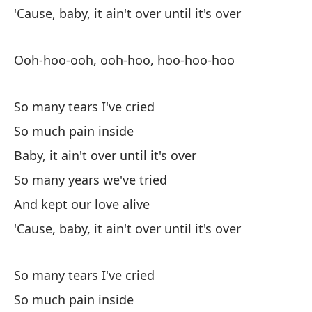
'Cause, baby, it ain't over until it's over
Bu
Y 
Ooh-hoo-ooh, ooh-hoo, hoo-hoo-hoo
pr
An
So many tears I've cried
ye
So much pain inside
Si
Baby, it ain't over until it's over
If
So many years we've tried
And kept our love alive
'Cause, baby, it ain't over until it's over
So many tears I've cried
Ta
So much pain inside