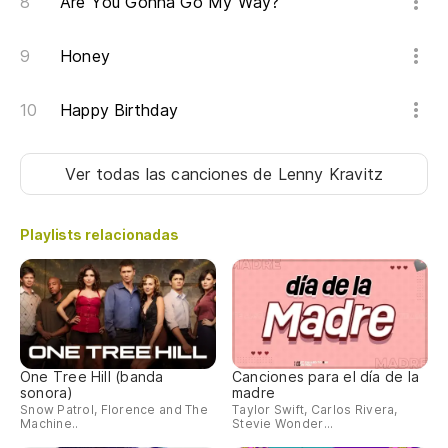
Are You Gonna Go My Way?
Te
Honey
Happy Birthday
Ver todas las canciones
de Lenny Kravitz
Playlists relacionadas
One Tree Hill (banda
Canciones para el día de la
sonora)
madre
Snow Patrol, Florence and The
Taylor Swift, Carlos Rivera,
Machine..
Stevie Wonder...