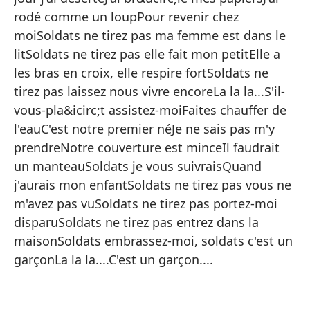
So
rodé comme un loupPour revenir chez
En
moiSoldats ne tirez pas ma femme est dans le
d
litSoldats ne tirez pas elle fait mon petitElle a
les bras en croix, elle respire fortSoldats ne
So
tirez pas laissez nous vivre encoreLa la la...S'il-
me
vous-pla&icirc;t assistez-moiFaites chauffer de
La
l'eauC'est notre premier néJe ne sais pas m'y
Al
prendreNotre couverture est minceIl faudrait
un manteauSoldats je vous suivraisQuand
Bo
j'aurais mon enfantSoldats ne tirez pas vous ne
In
m'avez pas vuSoldats ne tirez pas portez-moi
Ca
disparuSoldats ne tirez pas entrez dans la
maisonSoldats embrassez-moi, soldats c'est un
Pe
garçonLa la la....C'est un garçon....
Qu
Va