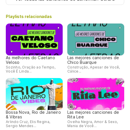
Playlists relacionadas
As melhores do Caetano
Las mejores canciones de
Veloso
Chico Buarque
Sozinho, Oração ao Tempo,
Construção, Apesar de Você,
Você É Linda...
Cálice...
Bossa Nova, Rio de Janeiro
Las mejores canciones de
& Vibras
Rita Lee
Arlindo Cruz, Elis Regina,
Ovelha Negra, Amor & Sexo,
Sergio Mendes...
Mania de Você...