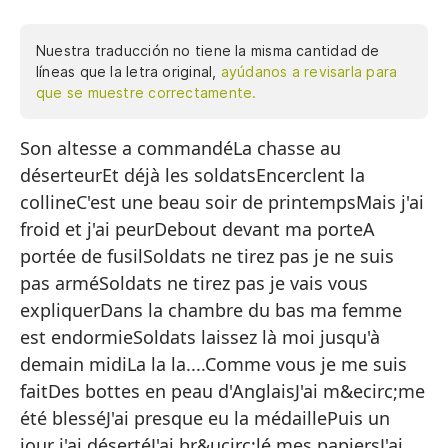
Nuestra traducción no tiene la misma cantidad de
líneas que la letra original,
ayúdanos a revisarla para
que se muestre correctamente.
Son altesse a commandéLa chasse au
Su
déserteurEt déjà les soldatsEncerclent la
La
collineC'est une beau soir de printempsMais j'ai
Y 
froid et j'ai peurDebout devant ma porteA
Ro
portée de fusilSoldats ne tirez pas je ne suis
pas arméSoldats ne tirez pas je vais vous
Es
expliquerDans la chambre du bas ma femme
Pe
est endormieSoldats laissez là moi jusqu'à
De
demain midiLa la la....Comme vous je me suis
faitDes bottes en peau d'AnglaisJ'ai m&ecirc;me
Al
été blesséJ'ai presque eu la médaillePuis un
So
jour j'ai désertéJ'ai br&ucirc;lé mes papiersJ'ai