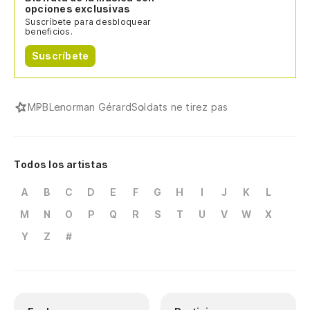
opciones exclusivas
Suscríbete para desbloquear
beneficios.
Suscríbete
MPB
Lenorman Gérard
Soldats ne tirez pas
Todos los artistas
A
B
C
D
E
F
G
H
I
J
K
L
M
N
O
P
Q
R
S
T
U
V
W
X
Y
Z
#