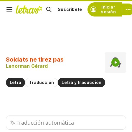
Iniciar
Suscríbete
sesión
Copiar fragmento
Copiar toda la letra
Soldats ne tirez pas
Practicar la pronunciación de
Lenorman Gérard
Comentar sobre este fragmento
Letra
Traducción
Letra y traducción
Traducción automática