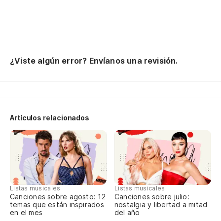
Pa
So
c
So
¿Viste algún error? Envíanos una revisión.
hi
Ti
So
m
Artículos relacionados
La
Po
Ca
Es
Listas musicales
Listas musicales
No
Canciones sobre agosto: 12
Canciones sobre julio:
temas que están inspirados
nostalgia y libertad a mitad
en el mes
del año
Nu