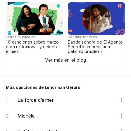
Ne
So
Cu
So
Listas musicales
Bandas sonoras
10 canciones sobre marzo
Banda sonora de El Agente
para reflexionar y celebrar
Secreto, la premiada
So
el mes
película brasileña
So
Ver más en el blog
So
La
Más canciones de Lenorman Gérard
Es
La force d'aimer
Michèle