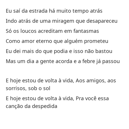
Ca
Eu saí da estrada há muito tempo atrás
C
Indo atrás de uma miragem que desapareceu
Só os loucos acreditam em fantasmas
Me
Como amor eterno que alguém prometeu
Eu
Eu dei mais do que podia e isso não bastou
Ir
Mas um dia a gente acorda e a febre já passou
In
E hoje estou de volta à vida, Aos amigos, aos
Só
sorrisos, sob o sol
Só
E hoje estou de volta à vida, Pra você essa
canção da despedida
Co
Co