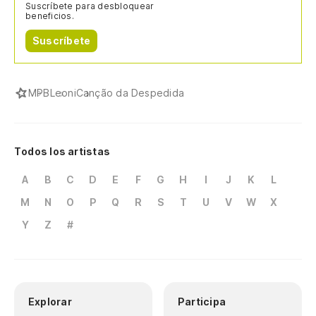
Suscríbete para desbloquear
beneficios.
Suscríbete
MPB
Leoni
Canção da Despedida
Todos los artistas
A
B
C
D
E
F
G
H
I
J
K
L
M
N
O
P
Q
R
S
T
U
V
W
X
Y
Z
#
Explorar
Participa