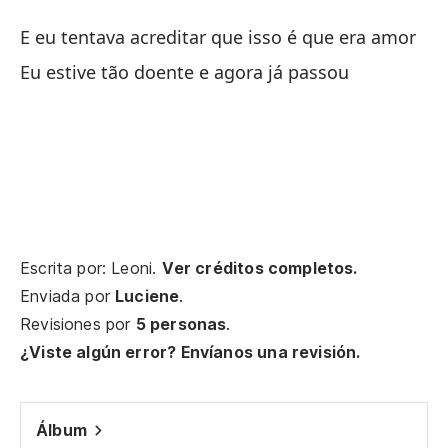
E eu tentava acreditar que isso é que era amor
Eu estive tão doente e agora já passou
Es
De
He
co
Escrita por: Leoni.
Ver créditos completos.
Fi
Enviada por
Luciene
.
Revisiones por
5 personas
.
En
¿Viste algún error? Envíanos una revisión.
Ne
Y 
Álbum