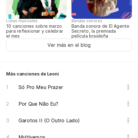
de
Listas musicales
Bandas sonoras
Y 
10 canciones sobre marzo
Banda sonora de El Agente
para reflexionar y celebrar
Secreto, la premiada
a
el mes
película brasileña
Ver más en el blog
E 
He
Eu
Más canciones de Leoni
Só Pro Meu Prazer
Por Que Não Eu?
Garotos II (O Outro Lado)
Multiversos