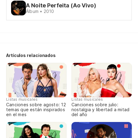
E 
A Noite Perfeita (Ao Vivo)
Álbum • 2010
In
Eu
He
Artículos relacionados
Eu
Y 
la
E 
Listas musicales
Listas musicales
so
Canciones sobre agosto: 12
Canciones sobre julio:
temas que están inspirados
nostalgia y libertad a mitad
en el mes
del año
Y 
ca
E 