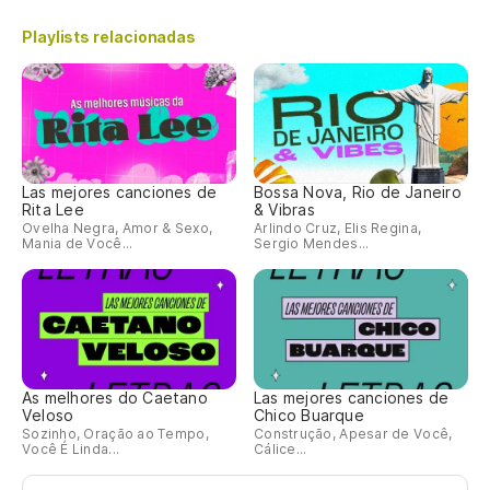
Playlists relacionadas
Las mejores canciones de
Bossa Nova, Rio de Janeiro
Rita Lee
& Vibras
Ovelha Negra, Amor & Sexo,
Arlindo Cruz, Elis Regina,
Mania de Você...
Sergio Mendes...
As melhores do Caetano
Las mejores canciones de
Veloso
Chico Buarque
Sozinho, Oração ao Tempo,
Construção, Apesar de Você,
Você É Linda...
Cálice...