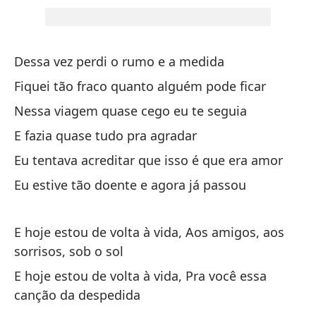
Di
Eu
Dessa vez perdi o rumo e a medida
Pe
Fiquei tão fraco quanto alguém pode ficar
Ma
Nessa viagem quase cego eu te seguia
E fazia quase tudo pra agradar
Y 
la
Eu tentava acreditar que isso é que era amor
E 
Eu estive tão doente e agora já passou
so
E hoje estou de volta à vida, Aos amigos, aos
Y 
sorrisos, sob o sol
ca
E hoje estou de volta à vida, Pra você essa
E 
canção da despedida
de