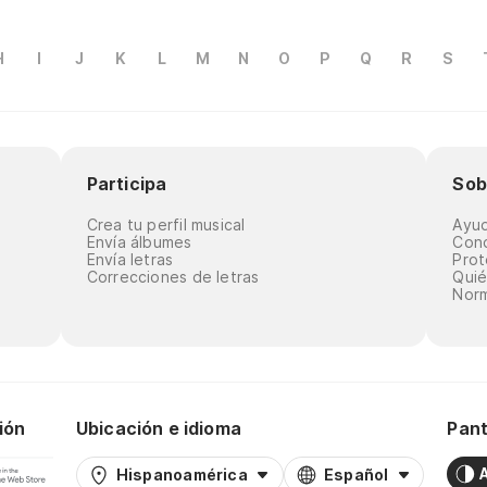
H
I
J
K
L
M
N
O
P
Q
R
S
Participa
Sob
Crea tu perfil musical
Ayu
Envía álbumes
Cond
Envía letras
Prot
Correcciones de letras
Qui
Norm
ión
Ubicación e idioma
Pant
Hispanoamérica
Español