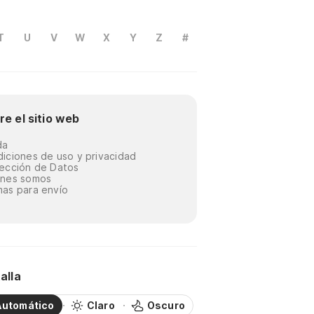
T
U
V
W
X
Y
Z
#
re el sitio web
da
iciones de uso y privacidad
ección de Datos
énes somos
as para envío
alla
Automático
Claro
Oscuro