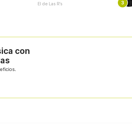
El de Las R's
sica con
vas
ficios.