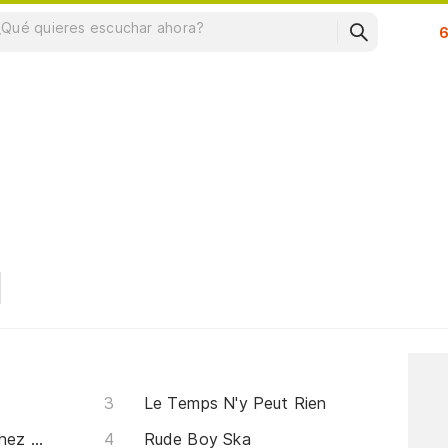
Su
Le Temps N'y Peut Rien
C'est Arrivé Tout Près De Chez Vous
Rude Boy Ska