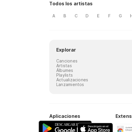
Todos los artistas
A
B
C
D
E
F
G
Explorar
Canciones
Artistas
Álbumes
Playlists
Actualizaciones
Lanzamientos
Aplicaciones
Extens