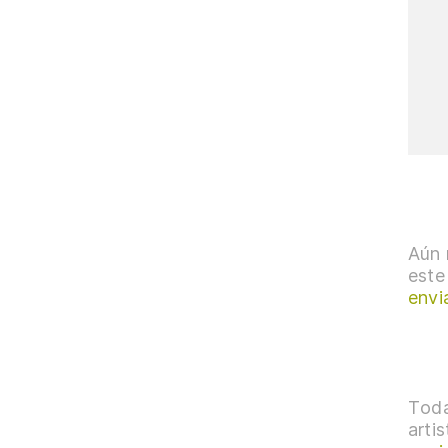
Aún 
este
envi
Toda
arti