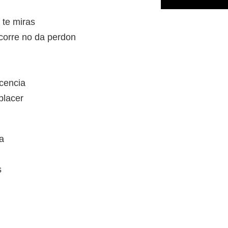
 te miras
 corre no da perdon
ocencia
placer
ma
s