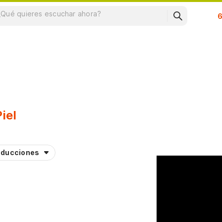
Su
iel
aducciones