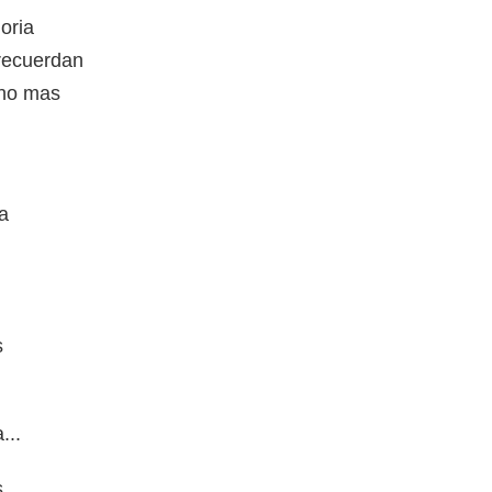
oria
recuerdan
uno mas
ma
s
...
s