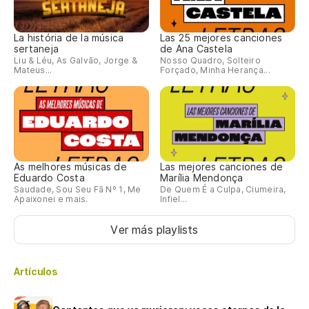
La história de la música
Las 25 mejores canciones
sertaneja
de Ana Castela
Liu & Léu, As Galvão, Jorge &
Nosso Quadro, Solteiro
Mateus...
Forçado, Minha Herança...
As melhores músicas de
Las mejores canciones de
Eduardo Costa
Marília Mendonça
Saudade, Sou Seu Fã Nº 1, Me
De Quem É a Culpa, Ciumeira,
Apaixonei e mais.
Infiel...
Ver más playlists
Artículos