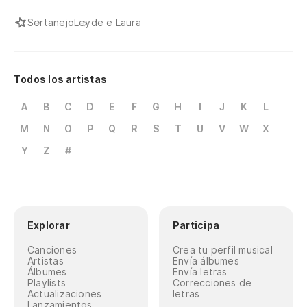
Sertanejo
Leyde e Laura
Todos los artistas
A
B
C
D
E
F
G
H
I
J
K
L
M
N
O
P
Q
R
S
T
U
V
W
X
Y
Z
#
Explorar
Participa
Canciones
Crea tu perfil musical
Artistas
Envía álbumes
Álbumes
Envía letras
Playlists
Correcciones de
Actualizaciones
letras
Lanzamientos