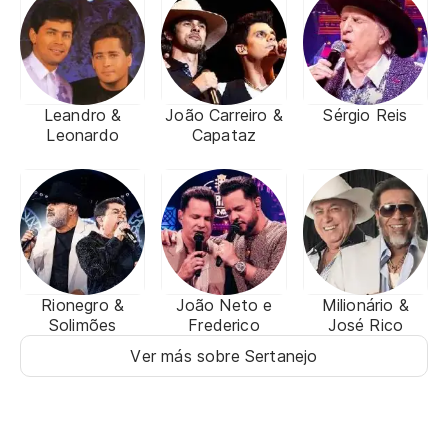
Leandro &
João Carreiro &
Sérgio Reis
Leonardo
Capataz
Rionegro &
João Neto e
Milionário &
Solimões
Frederico
José Rico
Ver más sobre Sertanejo