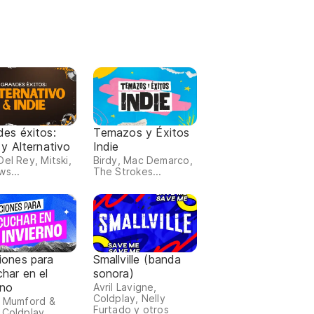
des éxitos:
Temazos y Éxitos
 y Alternativo
Indie
Del Rey, Mitski,
Birdy, Mac Demarco,
ws...
The Strokes...
iones para
Smallville (banda
har en el
sonora)
rno
Avril Lavigne,
Coldplay, Nelly
, Mumford &
Furtado y otros
 Coldplay...