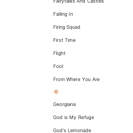
Fairytales And Castles
Falling In
Firing Squad
First Time
Flight
Fool
From Where You Are
G
Georgiana
God is My Refuge
God's Lemonade