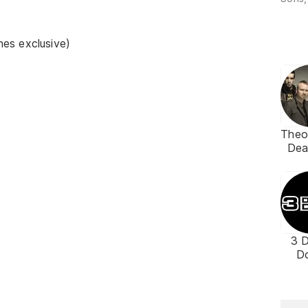
es exclusive)
Theo
De
3 
D