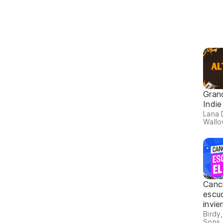
Gran
Indie
Lana 
Wallo
Canc
escuc
invie
Birdy
Sons,