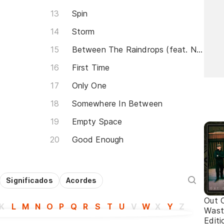
Spin
Storm
Between The Raindrops (feat. Natasha Bedingfield)
First Time
Only One
Somewhere In Between
Empty Space
Good Enough
Significados
Acordes
Out 
K
L
M
N
O
P
Q
R
S
T
U
V
W
X
Y
Z
Wast
Editi