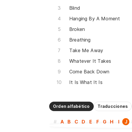
Blind
Hanging By A Moment
Broken
Breathing
Take Me Away
Whatever It Takes
Come Back Down
It Is What It Is
Orden alfabético
Traducciones
#
A
B
C
D
E
F
G
H
I
J