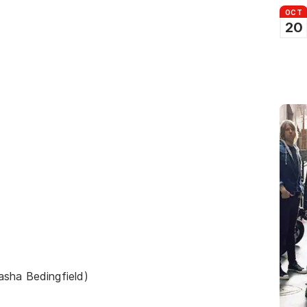
OCT
20
sha Bedingfield)