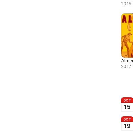
2015 
Almer
2012 
OCT
15
OCT
19