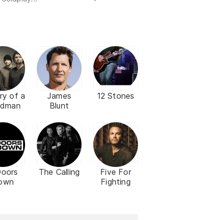
ry of a
James
12 Stones
adman
Blunt
Doors
The Calling
Five For
own
Fighting