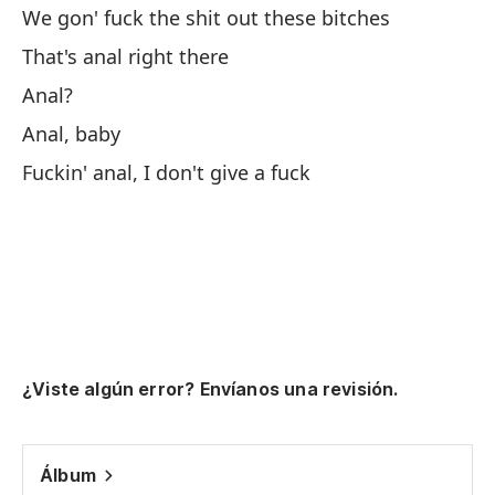
We gon' fuck the shit out these bitches
La
That's anal right there
Th
Anal?
¿
Anal, baby
Fuckin' anal, I don't give a fuck
Cr
Cr
I 
Le
I'
¿Viste algún error? Envíanos una revisión.
La
Álbum
I'