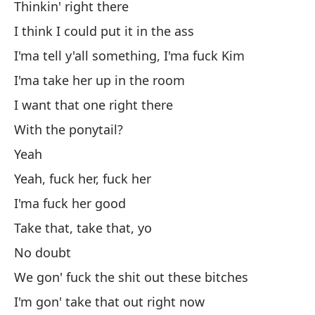
Thinkin' right there
Vo
I think I could put it in the ass
I'ma tell y'all something, I'ma fuck Kim
Pe
I'ma take her up in the room
Bu
I want that one right there
Qu
With the ponytail?
Yeah
Pe
Yeah, fuck her, fuck her
Bu
I'ma fuck her good
Take that, take that, yo
No
No doubt
I'
We gon' fuck the shit out these bitches
Sí
I'm gon' take that out right now