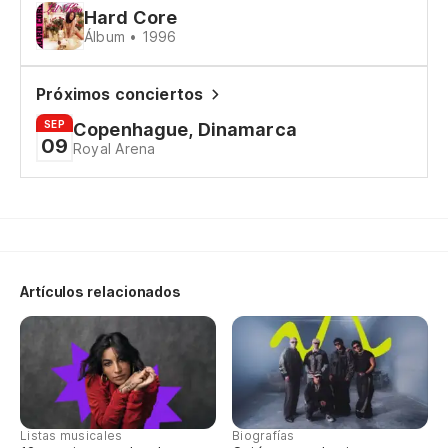
Hard Core
Qu
Álbum • 1996
Próximos conciertos
¿C
SEP
Copenhague, Dinamarca
09
Royal Arena
Sí
Sí
La
Artículos relacionados
To
Si
Listas musicales
Biografías