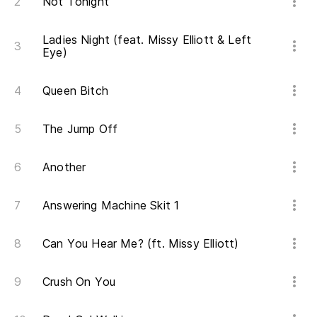
Not Tonight
Fu
Ladies Night (feat. Missy Elliott & Left
Eye)
Queen Bitch
The Jump Off
Another
Answering Machine Skit 1
Can You Hear Me? (ft. Missy Elliott)
Crush On You