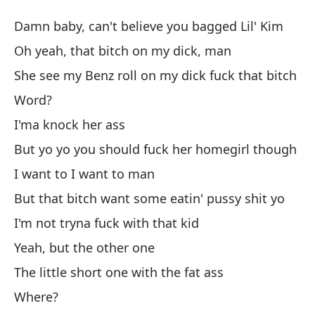
¡T
Damn baby, can't believe you bagged Lil' Kim
Ta
Oh yeah, that bitch on my dick, man
She see my Benz roll on my dick fuck that bitch
Ma
Word?
a 
I'ma knock her ass
Da
But yo yo you should fuck her homegirl though
Oh
I want to I want to man
Oh
But that bitch want some eatin' pussy shit yo
Ve
I'm not tryna fuck with that kid
es
Yeah, but the other one
Sh
The little short one with the fat ass
Where?
¿E