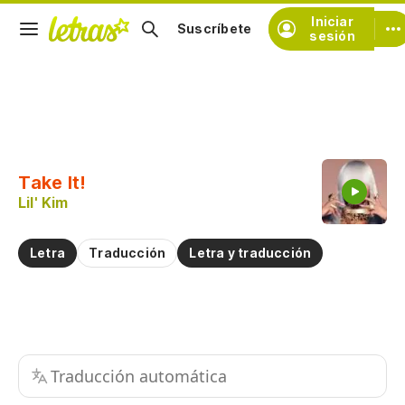
Iniciar
Suscríbete
sesión
Copiar fragmento
Copiar toda la letra
Take It!
Practicar la pronunciación de
Lil' Kim
Comentar sobre este fragmento
Letra
Traducción
Letra y traducción
Traducción automática