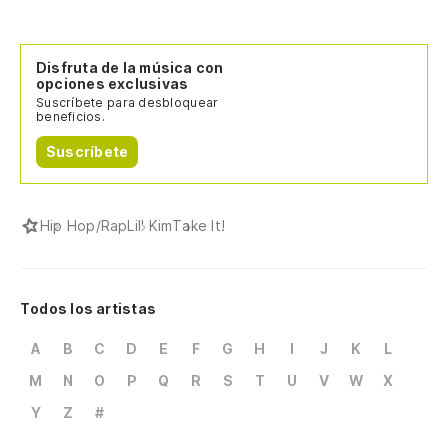
Disfruta de la música con
opciones exclusivas
Suscríbete para desbloquear
beneficios.
Suscríbete
Hip Hop/Rap
Lil' Kim
Take It!
Todos los artistas
A
B
C
D
E
F
G
H
I
J
K
L
M
N
O
P
Q
R
S
T
U
V
W
X
Y
Z
#