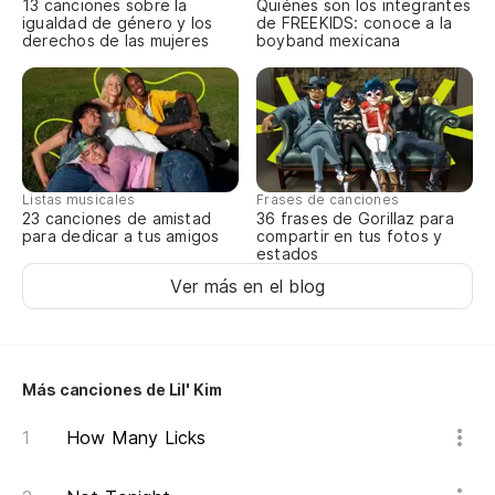
No
13 canciones sobre la
Quiénes son los integrantes
igualdad de género y los
de FREEKIDS: conoce a la
derechos de las mujeres
boyband mexicana
We
Vo
I'
No
Listas musicales
Frases de canciones
23 canciones de amistad
36 frases de Gorillaz para
We
para dedicar a tus amigos
compartir en tus fotos y
estados
Ver más en el blog
Es
¿A
Más canciones de Lil' Kim
An
How Many Licks
Jo