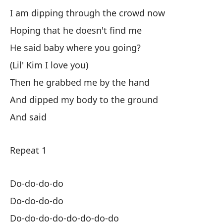
My
I am dipping through the crowd now
Ad
Hoping that he doesn't find me
m
He said baby where you going?
Pl
(Lil' Kim I love you)
Then he grabbed me by the hand
And dipped my body to the ground
And said
1 
Repeat 1
Te
Do-do-do-do
So
Do-do-do-do
Do-do-do-do-do-do-do-do