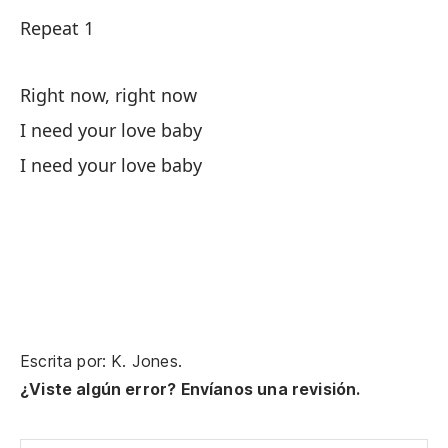
Repeat 1
Di
He
Right now, right now
I need your love baby
(L
I need your love baby
Lu
Th
Y 
An
Y 
Escrita por: K. Jones.
¿Viste algún error? Envíanos una revisión.
Re