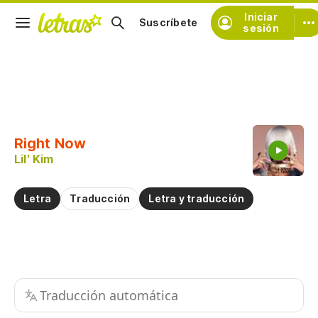
Iniciar
Suscríbete
sesión
Copiar fragmento
Copiar toda la letra
Right Now
Practicar la pronunciación de
Lil' Kim
Comentar sobre este fragmento
Letra
Traducción
Letra y traducción
Traducción automática