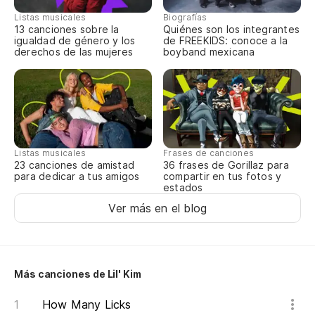
Listas musicales
Biografías
La
13 canciones sobre la
Quiénes son los integrantes
igualdad de género y los
de FREEKIDS: conoce a la
Se
derechos de las mujeres
boyband mexicana
Co
pl
Li
Listas musicales
Frases de canciones
23 canciones de amistad
36 frases de Gorillaz para
Ma
para dedicar a tus amigos
compartir en tus fotos y
estados
Da
Ver más en el blog
Hm
Hm
Más canciones de Lil' Kim
Ti
How Many Licks
Go