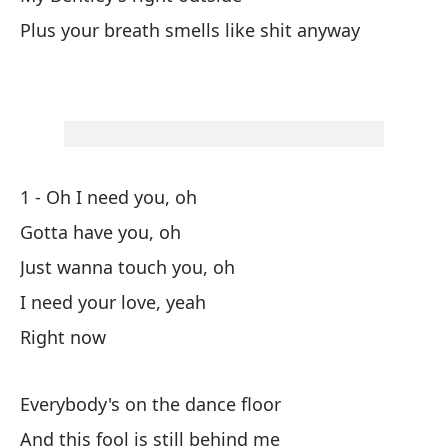
Wh
Plus your breath smells like shit anyway
(¿
(H
Di
1 - Oh I need you, oh
He
Gotta have you, oh
A 
Just wanna touch you, oh
On
I need your love, yeah
Yo
Right now
I 
Everybody's on the dance floor
Mi
And this fool is still behind me