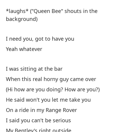
E
*laughs* ("Queen Bee" shouts in the
R
background)
*r
I need you, got to have you
*l
Yeah whatever
Te
I was sitting at the bar
I 
When this real horny guy came over
(Hi how are you doing? How are you?)
Sí
He said won't you let me take you
On a ride in my Range Rover
Es
I said you can't be serious
Cu
My Bentley's right outside