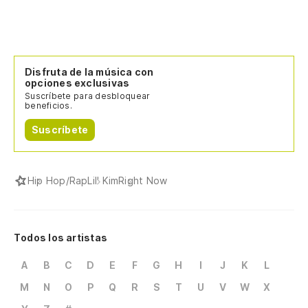
Disfruta de la música con
opciones exclusivas
Suscríbete para desbloquear
beneficios.
Suscríbete
Hip Hop/Rap
Lil' Kim
Right Now
Todos los artistas
A
B
C
D
E
F
G
H
I
J
K
L
M
N
O
P
Q
R
S
T
U
V
W
X