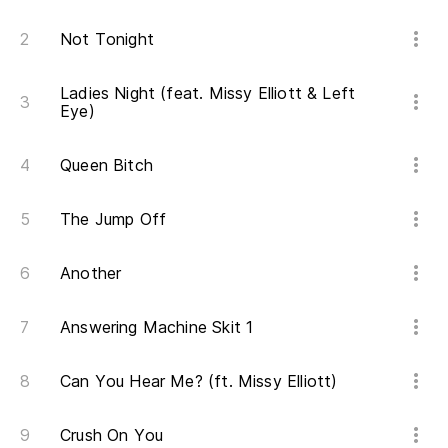
Not Tonight
Mí
Wa
Ladies Night (feat. Missy Elliott & Left
Eye)
Me
Queen Bitch
Li
Sé
The Jump Off
I 
Another
Re
Answering Machine Skit 1
Can You Hear Me? (ft. Missy Elliott)
En
Ri
Crush On You