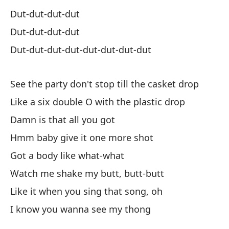
Ne
Dut-dut-dut-dut
Dut-dut-dut-dut
E
Dut-dut-dut-dut-dut-dut-dut-dut
To
See the party don't stop till the casket drop
Ev
Like a six double O with the plastic drop
Damn is that all you got
Y 
Hmm baby give it one more shot
An
Got a body like what-what
Me
Watch me shake my butt, butt-butt
I 
Like it when you sing that song, oh
Es
I know you wanna see my thong
Ho