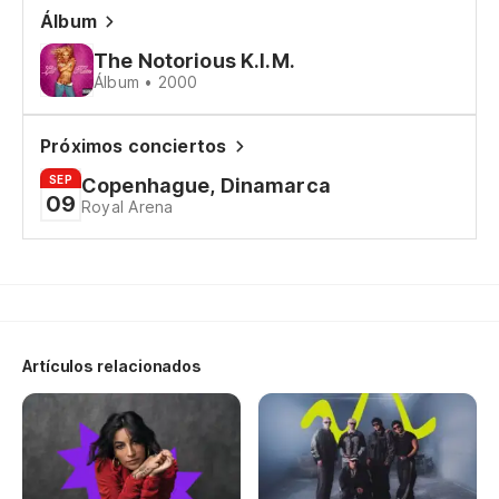
Álbum
The Notorious K.I.M.
Do
Álbum • 2000
Do
Próximos conciertos
SEP
Copenhague, Dinamarca
Do
09
Royal Arena
Do
Du
Du
Artículos relacionados
Du
Du