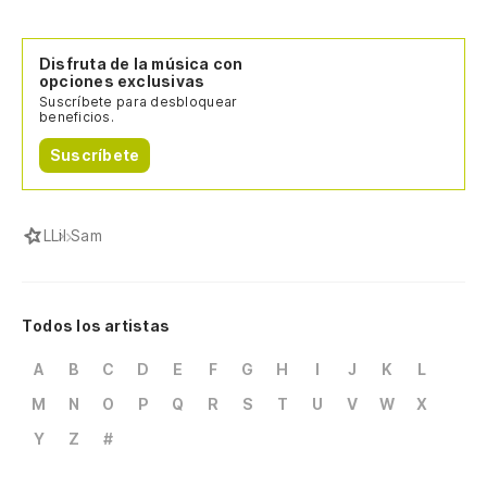
Disfruta de la música con
opciones exclusivas
Suscríbete para desbloquear
beneficios.
Suscríbete
L
Lil Sam
Todos los artistas
A
B
C
D
E
F
G
H
I
J
K
L
M
N
O
P
Q
R
S
T
U
V
W
X
Y
Z
#