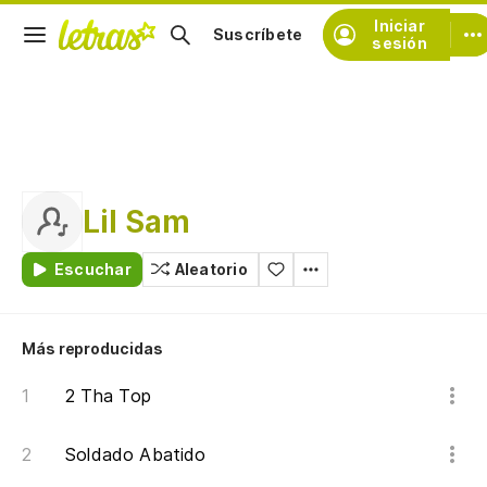
Iniciar
Suscríbete
sesión
Lil Sam
Escuchar
Aleatorio
Más reproducidas
2 Tha Top
Soldado Abatido