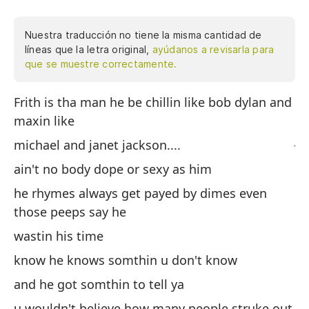
Nuestra traducción no tiene la misma cantidad de
líneas que la letra original,
ayúdanos a revisarla para
que se muestre correctamente.
Frith is tha man he be chillin like bob dylan and
Fr
maxin like
Dy
Ja
michael and janet jackson....
no
ain't no body dope or sexy as him
su
he rhymes always get payed by dimes even
in
those peeps say he
el
wastin his time
sa
know he knows somthin u don't know
y 
and he got somthin to tell ya
no
u wouldn't believe how many people struke out