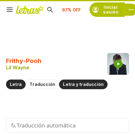
Iniciar
Suscríbete
sesión
Copiar fragmento
Copiar toda la letra
Frithy-Pooh
Practicar la pronunciación de
Lil Wayne
Comentar sobre este fragmento
Letra
Traducción
Letra y traducción
Traducción automática