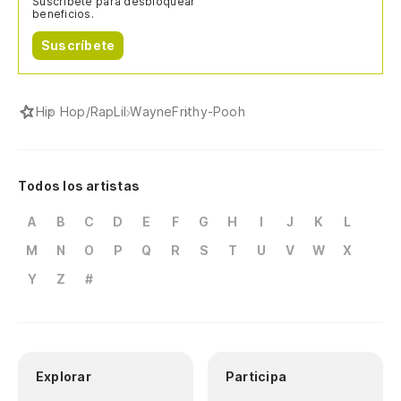
Suscríbete para desbloquear
beneficios.
Suscríbete
Hip Hop/Rap
Lil Wayne
Frithy-Pooh
Todos los artistas
A
B
C
D
E
F
G
H
I
J
K
L
M
N
O
P
Q
R
S
T
U
V
W
X
Y
Z
#
Explorar
Participa