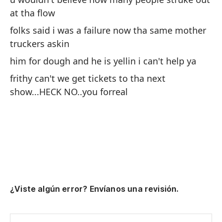
at
at tha flow
la
folks said i was a failure now tha same mother
mi
truckers askin
y 
him for dough and he is yellin i can't help ya
¿F
frithy can't we get tickets to tha next
pr
show...HECK NO..you forreal
¿Viste algún error? Envíanos una revisión.