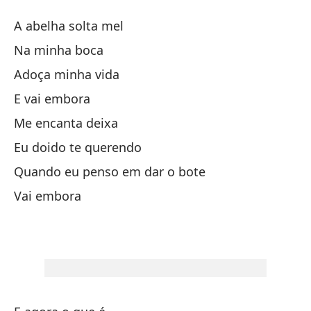
Tu
A abelha solta mel
Te
Na minha boca
Adoça minha vida
La
E vai embora
En
Me encanta deixa
Eu doido te querendo
En
Quando eu penso em dar o bote
Vai embora
Y 
Me
Lo