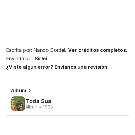
Mi
Ne
Se
Escrita por: Nando Cordel.
Ver créditos completos.
Se
Enviada por
Sirlei
.
¿Viste algún error? Envíanos una revisión.
Qu
Fi
Álbum
Toda Sua
D
Álbum • 1998
So