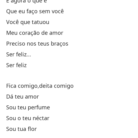
E agora o que é
Cu
Que eu faço sem você
Qu
Você que tatuou
Meu coração de amor
Se
Preciso nos teus braços
Ser feliz...
Ser feliz
Fica comigo,deita comigo
Y 
Dá teu amor
Ha
Sou teu perfume
Sou o teu néctar
Tú
Sou tua flor