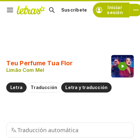
Iniciar
Suscríbete
sesión
Copiar fragmento
Copiar toda la letra
Teu Perfume Tua Flor
Practicar la pronunciación de
Limão Com Mel
Comentar sobre este fragmento
Letra
Traducción
Letra y traducción
Traducción automática