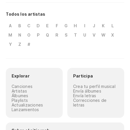
Todos los artistas
A
B
C
D
E
F
G
H
I
J
K
L
M
N
O
P
Q
R
S
T
U
V
W
X
Y
Z
#
Explorar
Participa
Canciones
Crea tu perfil musical
Artistas
Envía álbumes
Álbumes
Envía letras
Playlists
Correcciones de
Actualizaciones
letras
Lanzamientos