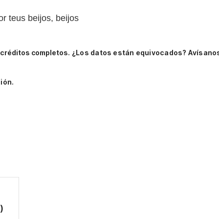
or teus beijos, beijos
 créditos completos.
¿Los datos están equivocados? Avísano
ión.
)