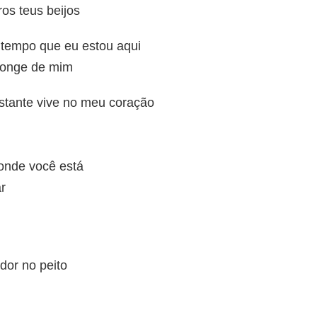
ros teus beijos
tempo que eu estou aqui
 longe de mim
tante vive no meu coração
onde você está
ar
dor no peito