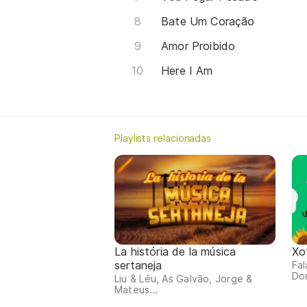
Bate Um Coração
Amor Proibido
Here I Am
Playlists relacionadas
La história de la música
Xot
sertaneja
Fal
Dom
Liu & Léu, As Galvão, Jorge &
Mateus...