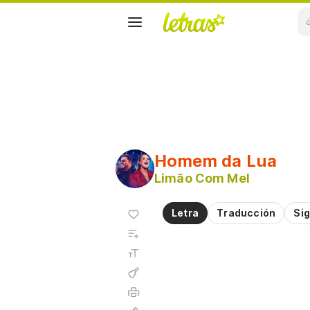
Homem da Lua
Limão Com Mel
Agregar
Letra
Traducción
Sig
a
Agregar
favoritos
a
Tamaño
playlist
de la
fuente
Acordes
Imprimir