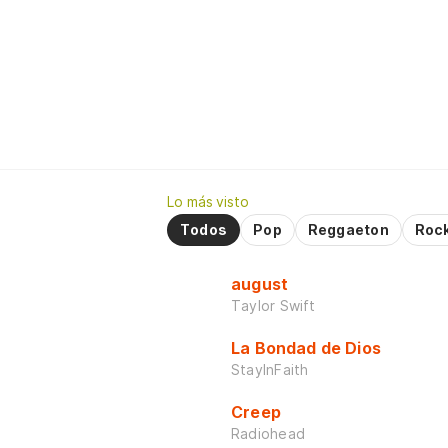
Lo más visto
Todos
Pop
Reggaeton
Roc
august
Taylor Swift
La Bondad de Dios
StayInFaith
Creep
Radiohead