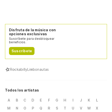
Disfruta de la música con
opciones exclusivas
Suscríbete para desbloquear
beneficios.
Suscríbete
Rockabilly
Limbonautas
Todos los artistas
A
B
C
D
E
F
G
H
I
J
K
L
M
N
O
P
Q
R
S
T
U
V
W
X