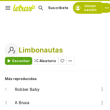
Iniciar
Suscríbete
sesión
Limbonautas
Escuchar
Aleatorio
Más reproducidas
Robber Baby
A Bruxa