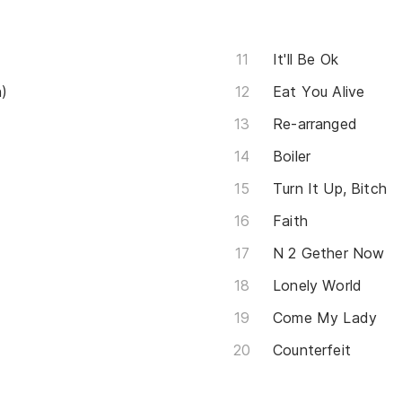
It'll Be Ok
n)
Eat You Alive
Re-arranged
Boiler
Turn It Up, Bitch
Faith
N 2 Gether Now
Lonely World
Come My Lady
Counterfeit