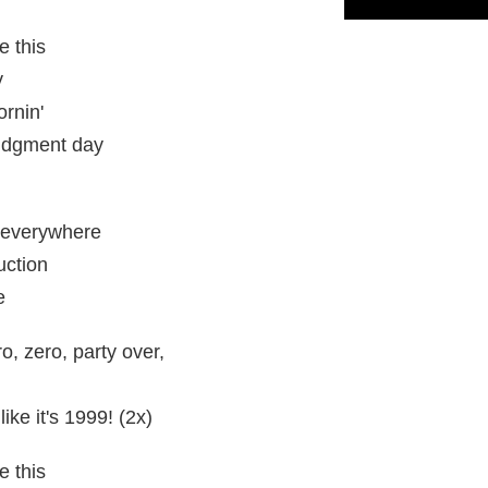
e this
y
rnin'
judgment day
 everywhere
uction
e
, zero, party over,
ike it's 1999! (2x)
e this