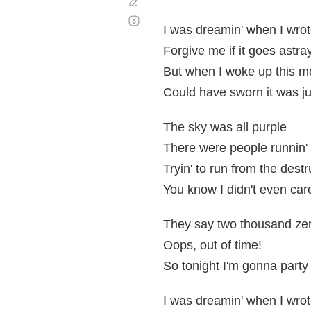
Corregir
Desplazamiento
automático
I was dreamin' when I wrot
Forgive me if it goes astra
But when I woke up this mo
Could have sworn it was 
The sky was all purple
There were people runnin'
Tryin' to run from the destr
You know I didn't even car
They say two thousand zero
Oops, out of time!
So tonight I'm gonna party l
I was dreamin' when I wrot