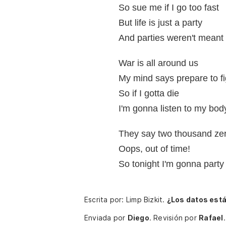
So sue me if I go too fast
But life is just a party
And parties weren't meant 
War is all around us
My mind says prepare to fi
So if I gotta die
I'm gonna listen to my bod
They say two thousand zero
Oops, out of time!
So tonight I'm gonna party l
Escrita por: Limp Bizkit.
¿Los datos est
Enviada por
Diego
.
Revisión por
Rafael
.