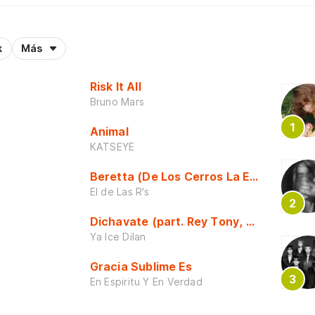
k
Más
Risk It All
Bruno Mars
Animal
KATSEYE
Beretta (De Los Cerros La Escuela)
El de Las R's
Dichavate (part. Rey Tony, Dj Honda y 
Ya Ice Dilan
Gracia Sublime Es
En Espiritu Y En Verdad