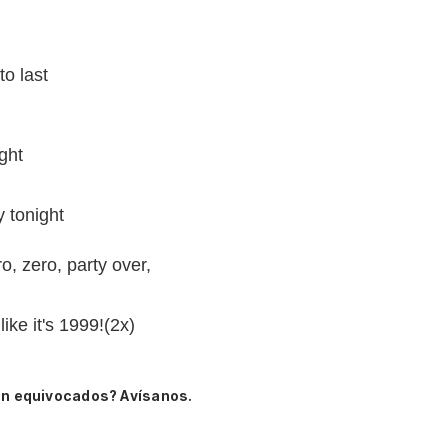
to last
ght
y tonight
, zero, party over,
ike it's 1999!(2x)
án equivocados? Avísanos.