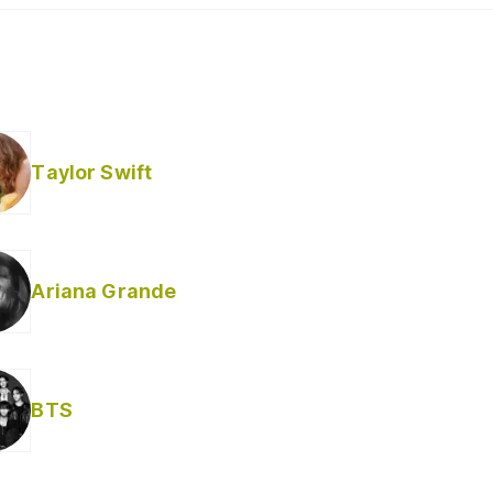
Taylor Swift
Ariana Grande
Helabusador) [explícita]
BTS