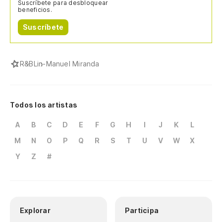
Suscríbete para desbloquear
beneficios.
Suscríbete
R&B
Lin-Manuel Miranda
Todos los artistas
A
B
C
D
E
F
G
H
I
J
K
L
M
N
O
P
Q
R
S
T
U
V
W
X
Y
Z
#
Explorar
Participa