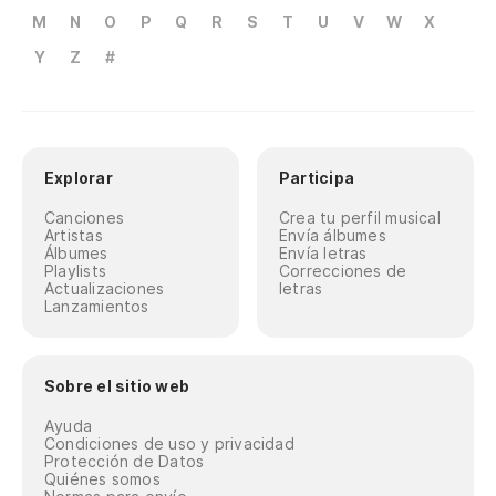
M
N
O
P
Q
R
S
T
U
V
W
X
Y
Z
#
Explorar
Participa
Canciones
Crea tu perfil musical
Artistas
Envía álbumes
Álbumes
Envía letras
Playlists
Correcciones de
Actualizaciones
letras
Lanzamientos
Sobre el sitio web
Ayuda
Condiciones de uso y privacidad
Protección de Datos
Quiénes somos