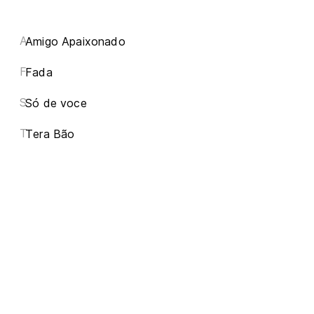
A
Amigo Apaixonado
F
Fada
S
Só de voce
T
Tera Bão