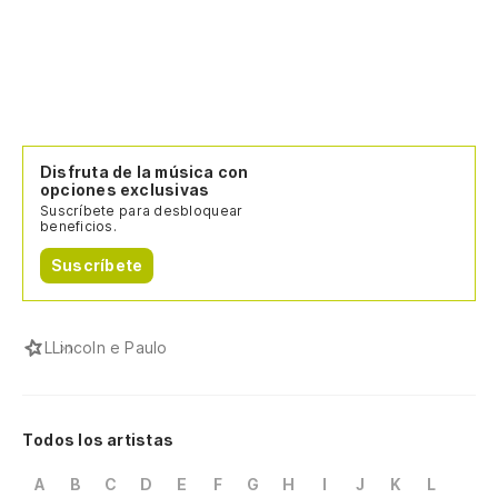
Disfruta de la música con
opciones exclusivas
Suscríbete para desbloquear
beneficios.
Suscríbete
L
Lincoln e Paulo
Todos los artistas
A
B
C
D
E
F
G
H
I
J
K
L