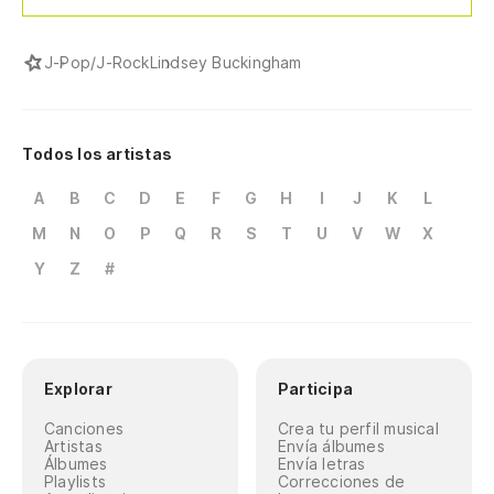
J-Pop/J-Rock
Lindsey Buckingham
Todos los artistas
A
B
C
D
E
F
G
H
I
J
K
L
M
N
O
P
Q
R
S
T
U
V
W
X
Y
Z
#
Explorar
Participa
Canciones
Crea tu perfil musical
Artistas
Envía álbumes
Álbumes
Envía letras
Playlists
Correcciones de