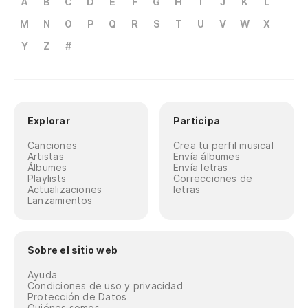
A
B
C
D
E
F
G
H
I
J
K
L
M
N
O
P
Q
R
S
T
U
V
W
X
Y
Z
#
Explorar
Participa
Canciones
Crea tu perfil musical
Artistas
Envía álbumes
Álbumes
Envía letras
Playlists
Correcciones de
Actualizaciones
letras
Lanzamientos
Sobre el sitio web
Ayuda
Condiciones de uso y privacidad
Protección de Datos
Quiénes somos