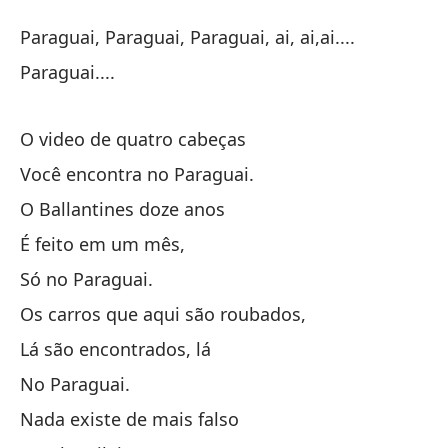
To
Paraguai, Paraguai, Paraguai, ai, ai,ai....
Tu
Paraguai....
Pa
O video de quatro cabeças
Pa
Você encontra no Paraguai.
Pa
O Ballantines doze anos
É feito em um mês,
El
Só no Paraguai.
O 
Os carros que aqui são roubados,
Lá são encontrados, lá
Lo
No Paraguai.
Vo
Nada existe de mais falso