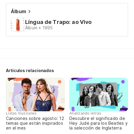
Ha
Álbum
Te
Língua de Trapo: ao Vivo
Sa
Álbum • 1995
Sa
Artículos relacionados
Pu
Po
Po
Listas musicales
Analizando letras
Canciones sobre agosto: 12
Descubre el significado de
temas que están inspirados
Hey Jude para los Beatles y
Pó
en el mes
la selección de Inglaterra