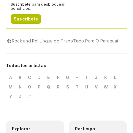
Suscríbete para desbloquear
beneficios.
Suscríbete
Rock and Roll
Língua de Trapo
Tudo Para O Paraguai
Todos los artistas
A
B
C
D
E
F
G
H
I
J
K
L
M
N
O
P
Q
R
S
T
U
V
W
X
Y
Z
#
Explorar
Participa