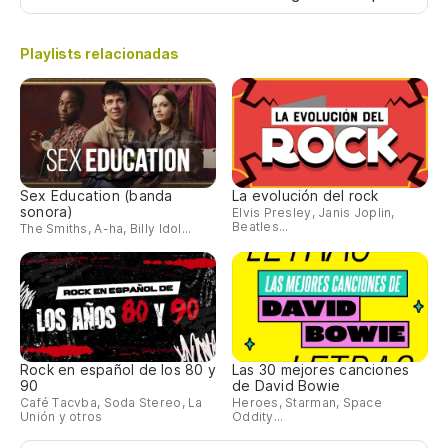
Playlists relacionadas
Sex Education (banda
La evolución del rock
sonora)
Elvis Presley, Janis Joplin,
Beatles...
The Smiths, A-ha, Billy Idol...
Rock en español de los 80 y
Las 30 mejores canciones
90
de David Bowie
Café Tacvba, Soda Stereo, La
Heroes, Starman, Space
Unión y otros
Oddity...