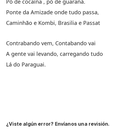
Pó de cocaína , pó de guaraná.
Ponte da Amizade onde tudo passa,
Ca
Caminhão e Kombi, Brasilia e Passat
Es
Contrabando vem, Contabando vai
Es
A gente vai levando, carregando tudo
Me
Lá do Paraguai.
Le
Al
Lá
Po
Pó
¿Viste algún error? Envíanos una revisión.