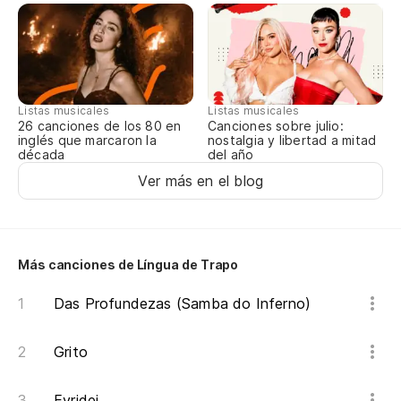
Pu
Po
Ca
Listas musicales
Listas musicales
Ca
Canciones sobre julio:
26 canciones de los 80 en
nostalgia y libertad a mitad
inglés que marcaron la
del año
década
Ver más en el blog
Co
Co
No
Más canciones de Língua de Trapo
A 
Das Profundezas (Samba do Inferno)
De
Grito
Evridei