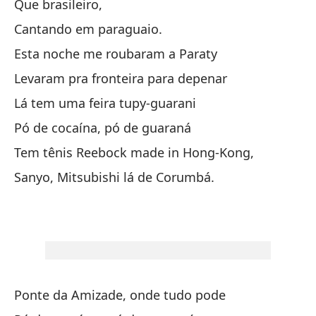
El
Que brasileiro,
Cantando em paraguaio.
Se
Esta noche me roubaram a Paraty
Levaram pra fronteira para depenar
So
Lá tem uma feira tupy-guarani
Lo
Pó de cocaína, pó de guaraná
Os
Tem tênis Reebock made in Hong-Kong,
Sanyo, Mitsubishi lá de Corumbá.
Al
En
Na
Ponte da Amizade, onde tudo pode
Qu