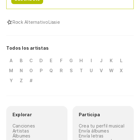
Rock Alternativo
Lissie
Todos los artistas
A
B
C
D
E
F
G
H
I
J
K
L
M
N
O
P
Q
R
S
T
U
V
W
X
Y
Z
#
Explorar
Participa
Canciones
Crea tu perfil musical
Artistas
Envía álbumes
Álbumes
Envía letras