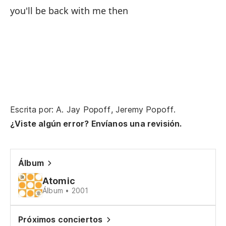
you'll be back with me then
y 
an
es
lo
Escrita por: A. Jay Popoff, Jeremy Popoff.
I 
¿Viste algún error? Envíanos una revisión.
te
te
Álbum
Atomic
al
Álbum • 2001
at 
Próximos conciertos
nu