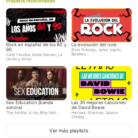
Playlists relacionadas
to
po
cu
Rock en español de los 80 y
La evolución del rock
90
Elvis Presley, Janis Joplin,
es
Beatles...
Café Tacvba, Soda Stereo, La
Unión y otros
yo
es
yo
Sex Education (banda
Las 30 mejores canciones
sonora)
de David Bowie
The Smiths, A-ha, Billy Idol...
Heroes, Starman, Space
Oddity...
Ver más playlists