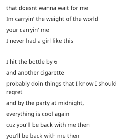
y 
that doesnt wanna wait for me
Im carryin' the weight of the world
Es
your carryin' me
Im
I never had a girl like this
qu
th
I hit the bottle by 6
and another cigarette
y 
probably doin things that I know I should
an
regret
and by the party at midnight,
to
everything is cool again
po
cuz you'll be back with me then
cu
you'll be back with me then