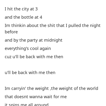
To
I hit the city at 3
Ev
and the bottle at 4
Im thinkin about the shit that I pulled the night
Ll
before
and by the party at midnight
y 
everything's cool again
Es
cuz u'll be back with me then
an
Im
u'll be back with me then
be
y 
Im carryin' the weight ,the weight of the world
an
that doesnt wanna wait for me
it spins me all around