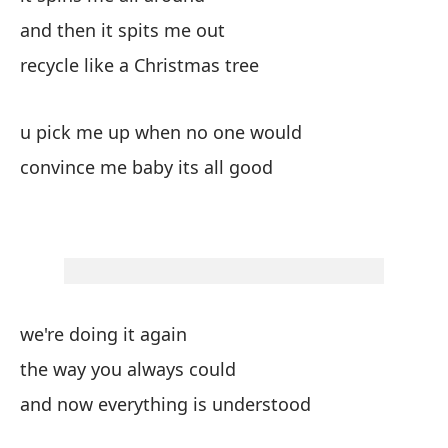
to
and then it spits me out
recycle like a Christmas tree
po
cu
u pick me up when no one would
convince me baby its all good
es
u'
Es
Im
we're doing it again
qu
the way you always could
th
and now everything is understood
me