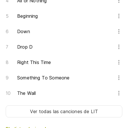
All or Nothing
Nu
Beginning
I 
Down
To
Drop D
y 
Right This Time
Something To Someone
pr
de
The Wall
pr
y 
Ver todas las canciones
de LIT
an