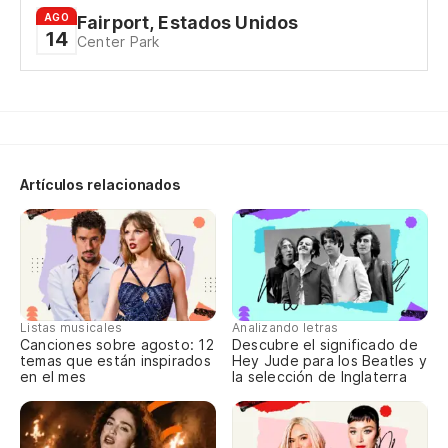
AGO
Fairport, Estados Unidos
ne
14
Center Park
ll
y 
Artículos relacionados
Es
Im
qu
Listas musicales
Analizando letras
th
Canciones sobre agosto: 12
Descubre el significado de
temas que están inspirados
Hey Jude para los Beatles y
en el mes
la selección de Inglaterra
y 
an