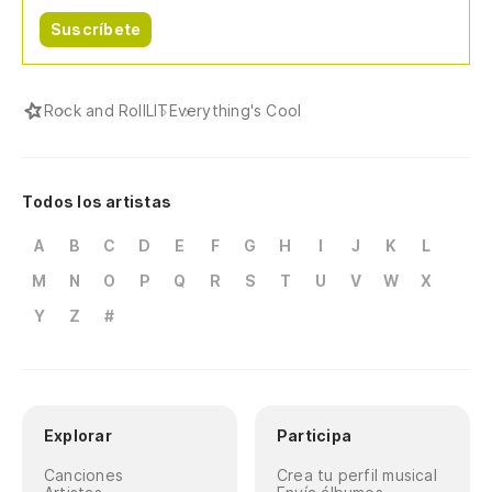
Suscríbete
Rock and Roll
LIT
Everything's Cool
Todos los artistas
A
B
C
D
E
F
G
H
I
J
K
L
M
N
O
P
Q
R
S
T
U
V
W
X
Y
Z
#
Explorar
Participa
Canciones
Crea tu perfil musical