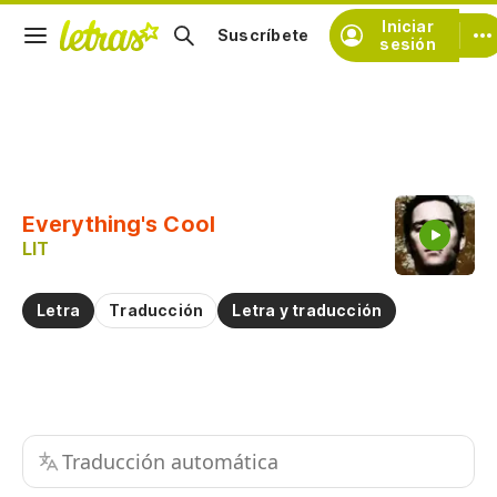
Iniciar
Suscríbete
sesión
Copiar fragmento
Copiar toda la letra
Everything's Cool
Practicar la pronunciación de
LIT
Comentar sobre este fragmento
Letra
Traducción
Letra y traducción
Traducción automática