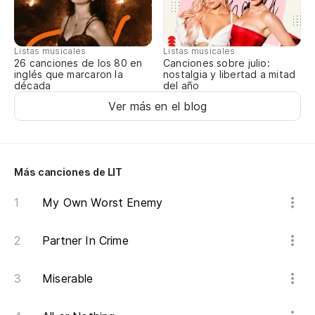
to
Listas musicales
Listas musicales
po
Canciones sobre julio:
26 canciones de los 80 en
nostalgia y libertad a mitad
inglés que marcaron la
cu
del año
década
Ver más en el blog
Es
Im
Más canciones de LIT
qu
My Own Worst Enemy
th
Partner In Crime
Es
Im
Miserable
tú