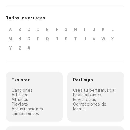
Todos los artistas
A
B
C
D
E
F
G
H
I
J
K
L
M
N
O
P
Q
R
S
T
U
V
W
X
Y
Z
#
Explorar
Participa
Canciones
Crea tu perfil musical
Artistas
Envía álbumes
Álbumes
Envía letras
Playlists
Correcciones de
Actualizaciones
letras
Lanzamientos